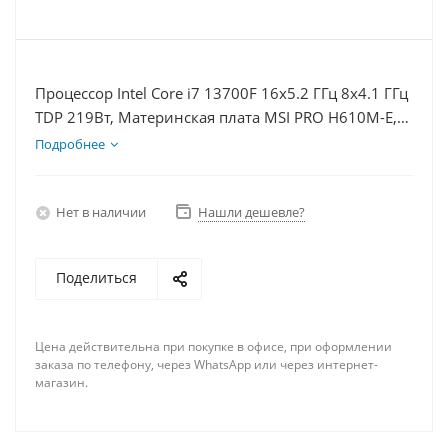
Процессор Intel Core i7 13700F 16x5.2 ГГц 8x4.1 ГГц
TDP 219Вт, Материнская плата MSI PRO H610M-E,
Видеокарта RTX 3050 6Гб, Память DDR4 64Gb,
Подробнее
Диски SSD 500Гб + HDD 2Тб, БП 500Вт
Нет в наличии
Нашли дешевле?
Поделиться
Цена действительна при покупке в офисе, при оформлении
заказа по телефону, через WhatsApp или через интернет-
магазин.