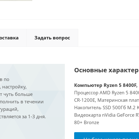
оставка
Задать вопрос
Основные характе
в по
Компьютер Ryzen 5 8400F, 
, настройку,
Процессор AMD Ryzen 5 8400
ит чуть больше
CR-1200E, Материнская пла
ыполнить в течении
Накопитель SSD 500Гб M.2 K
гураций,
Видеокарта nVidia GeForce 
вляется за 1-3 дня.
80+ Bronze