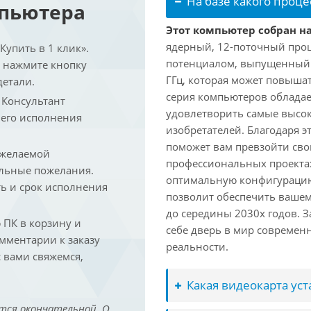
На базе какого проце
мпьютера
Этот компьютер собран на
ядерный, 12-поточный проц
упить в 1 клик».
потенциалом, выпущенный в 
и нажмите кнопку
ГГц, которая может повышат
детали.
серия компьютеров обладае
. Консультант
удовлетворить самые высок
 его исполнения
изобретателей. Благодаря 
поможет вам превзойти сво
 желаемой
профессиональных проектах
льные пожелания.
оптимальную конфигурацию
ть и срок исполнения
позволит обеспечить ваше
до середины 2030х годов. З
ПК в корзину и
себе дверь в мир совреме
омментарии к заказу
реальности.
 вами свяжемся,
Какая видеокарта ус
тся окончательной. О