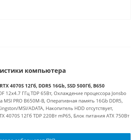
ристики компьютера
RTX 4070S 12Гб, DDR5 16Gb, SSD 500Гб, B650
F 12x4.7 ГГц TDP 65Вт, Охлаждение процессора Jonsbo
та MSI PRO B650M-B, Оперативная память 16Gb DDR5,
ingston/MSI/ADATA, Накопитель HDD отсутствует,
RTX 4070S 12Гб TDP 220Вт mP65, Блок питания ATX 750Вт