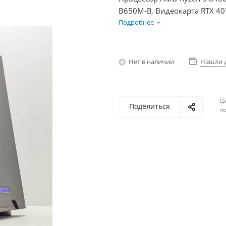
B650M-B, Видеокарта RTX 40
750Вт
Подробнее
Нет в наличии
Нашли 
Ц
Поделиться
по