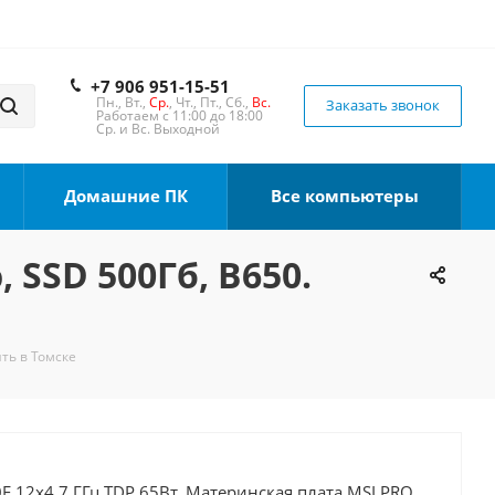
+7 906 951-15-51
Пн., Вт.,
Ср.
, Чт., Пт., Сб.,
Вс.
Заказать звонок
Работаем с 11:00 до 18:00
Ср. и Вс. Выходной
Домашние ПК
Все компьютеры
 SSD 500Гб, B650.
ить в Томске
F 12x4.7 ГГц TDP 65Вт, Материнская плата MSI PRO