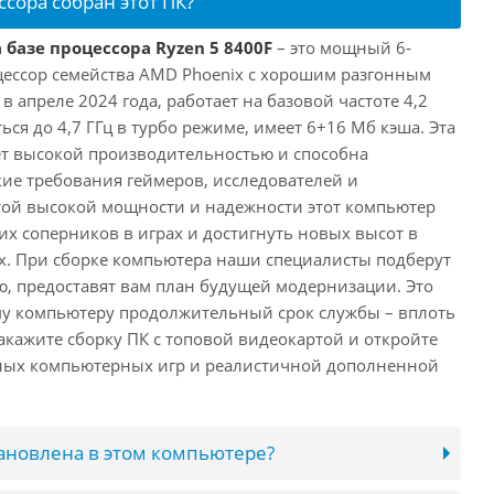
ссора собран этот ПК?
 базе процессора Ryzen 5 8400F
– это мощный 6-
ессор семейства AMD Phoenix с хорошим разгонным
апреле 2024 года, работает на базовой частоте 4,2
ься до 4,7 ГГц в турбо режиме, имеет 6+16 Мб кэша. Эта
т высокой производительностью и способна
ие требования геймеров, исследователей и
этой высокой мощности и надежности этот компьютер
их соперников в играх и достигнуть новых высот в
. При сборке компьютера наши специалисты подберут
, предоставят вам план будущей модернизации. Это
му компьютеру продолжительный срок службы – вплоть
акажите сборку ПК с топовой видеокартой и откройте
нных компьютерных игр и реалистичной дополненной
тановлена в этом компьютере?