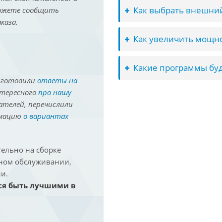
Как выбрать внешний
можете сообщить
каза.
Как увеличить мощно
Какие программы буд
иготовили
ответы на
нтересного
про нашу
ателей, перечислили
рмацию
о вариантах
ельно на сборке
йном обслуживании,
и.
ся быть лучшими в