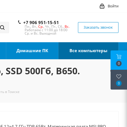
Войти
+7 906 951-15-51
Пн., Вт.,
Ср.
, Чт., Пт., Сб.,
Вс.
Заказать звонок
Работаем с 11:00 до 18:00
Ср. и Вс. Выходной
Домашние ПК
Все компьютеры
0
 SSD 500Гб, B650.
0
ить в Томске
F 12x4.7 ГГц TDP 65Вт, Материнская плата MSI PRO