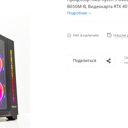
B650M-B, Видеокарта RTX 40
750Вт
Подробнее
Нет в наличии
Нашли 
Ц
Поделиться
по