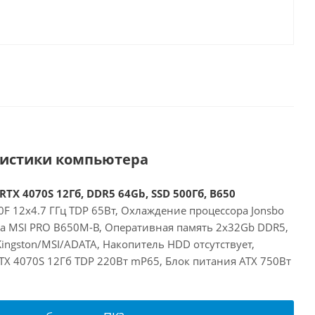
ристики компьютера
RTX 4070S 12Гб, DDR5 64Gb, SSD 500Гб, B650
F 12x4.7 ГГц TDP 65Вт, Охлаждение процессора Jonsbo
та MSI PRO B650M-B, Оперативная память 2x32Gb DDR5,
ingston/MSI/ADATA, Накопитель HDD отсутствует,
RTX 4070S 12Гб TDP 220Вт mP65, Блок питания ATX 750Вт