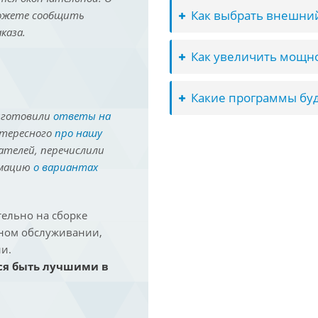
Как выбрать внешний
можете сообщить
каза.
Как увеличить мощно
Какие программы буд
иготовили
ответы на
нтересного
про нашу
ателей, перечислили
рмацию
о вариантах
ельно на сборке
йном обслуживании,
и.
ся быть лучшими в