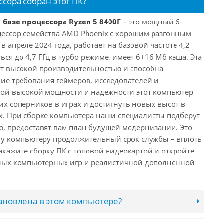
ссора собран этот ПК?
 базе процессора Ryzen 5 8400F
– это мощный 6-
ессор семейства AMD Phoenix с хорошим разгонным
апреле 2024 года, работает на базовой частоте 4,2
ься до 4,7 ГГц в турбо режиме, имеет 6+16 Мб кэша. Эта
т высокой производительностью и способна
ие требования геймеров, исследователей и
этой высокой мощности и надежности этот компьютер
их соперников в играх и достигнуть новых высот в
. При сборке компьютера наши специалисты подберут
, предоставят вам план будущей модернизации. Это
му компьютеру продолжительный срок службы – вплоть
акажите сборку ПК с топовой видеокартой и откройте
нных компьютерных игр и реалистичной дополненной
тановлена в этом компьютере?