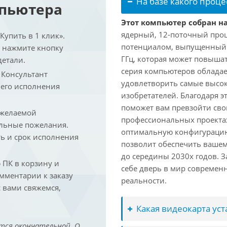
На базе какого проце
мпьютера
Этот компьютер собран на
ядерный, 12-поточный проц
упить в 1 клик».
потенциалом, выпущенный в 
и нажмите кнопку
ГГц, которая может повышат
детали.
серия компьютеров обладае
. Консультант
удовлетворить самые высок
 его исполнения
изобретателей. Благодаря 
поможет вам превзойти сво
 желаемой
профессиональных проектах
льные пожелания.
оптимальную конфигурацию
ть и срок исполнения
позволит обеспечить ваше
до середины 2030х годов. З
ПК в корзину и
себе дверь в мир совреме
омментарии к заказу
реальности.
 вами свяжемся,
Какая видеокарта ус
тся окончательной. О