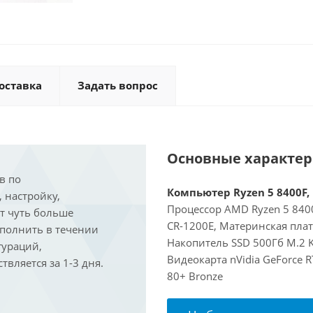
оставка
Задать вопрос
Основные характе
в по
Компьютер Ryzen 5 8400F, 
, настройку,
Процессор AMD Ryzen 5 8400
ит чуть больше
CR-1200E, Материнская пла
ыполнить в течении
Накопитель SSD 500Гб M.2 K
гураций,
Видеокарта nVidia GeForce 
вляется за 1-3 дня.
80+ Bronze