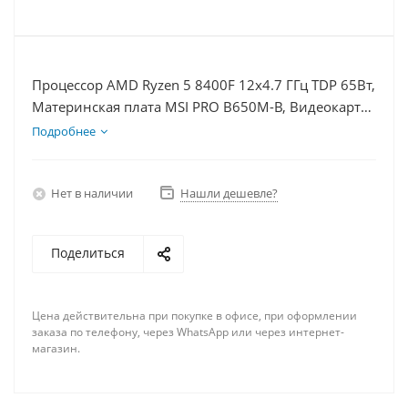
Процессор AMD Ryzen 5 8400F 12x4.7 ГГц TDP 65Вт,
Материнская плата MSI PRO B650M-B, Видеокарта
RTX 4070TiS 16Гб, Память DDR5 32Gb, Диски
Подробнее
SSD 500Гб + HDD 2Тб, БП 750Вт
Нет в наличии
Нашли дешевле?
Поделиться
Цена действительна при покупке в офисе, при оформлении
заказа по телефону, через WhatsApp или через интернет-
магазин.