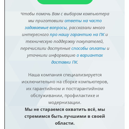
Чтобы помочь Вам с выбором компьютера
мы приготовили
ответы на часто
задаваемые вопросы
, рассказали много
интересного
про нашу гарантию на ПК
и
техническую поддержку покупателей,
перечислили доступные
способы оплаты
и
уточнили информацию
о вариантах
доставки ПК
.
Наша компания специализируется
исключительно на сборке компьютеров,
их гарантийном и постгарантийном
обслуживании, профилактике и
модернизации.
Мы не стараемся охватить всё, мы
стремимся быть лучшими в своей
области.