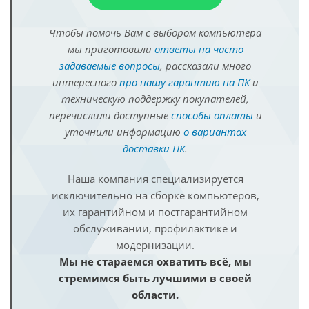
Чтобы помочь Вам с выбором компьютера
мы приготовили
ответы на часто
задаваемые вопросы
, рассказали много
интересного
про нашу гарантию на ПК
и
техническую поддержку покупателей,
перечислили доступные
способы оплаты
и
уточнили информацию
о вариантах
доставки ПК
.
Наша компания специализируется
исключительно на сборке компьютеров,
их гарантийном и постгарантийном
обслуживании, профилактике и
модернизации.
Мы не стараемся охватить всё, мы
стремимся быть лучшими в своей
области.