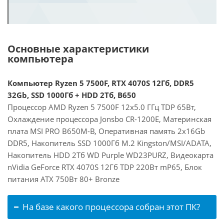
Основные характеристики
компьютера
Компьютер Ryzen 5 7500F, RTX 4070S 12Гб, DDR5
32Gb, SSD 1000Гб + HDD 2Тб, B650
Процессор AMD Ryzen 5 7500F 12x5.0 ГГц TDP 65Вт,
Охлаждение процессора Jonsbo CR-1200E, Материнская
плата MSI PRO B650M-B, Оперативная память 2x16Gb
DDR5, Накопитель SSD 1000Гб M.2 Kingston/MSI/ADATA,
Накопитель HDD 2Тб WD Purple WD23PURZ, Видеокарта
nVidia GeForce RTX 4070S 12Гб TDP 220Вт mP65, Блок
питания ATX 750Вт 80+ Bronze
На базе какого процессора собран этот ПК?