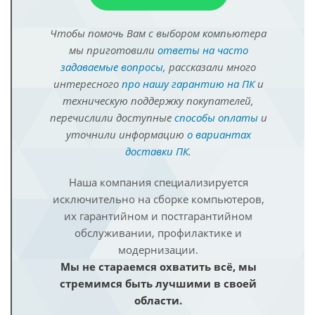
Чтобы помочь Вам с выбором компьютера
мы приготовили
ответы на часто
задаваемые вопросы
, рассказали много
интересного
про нашу гарантию на ПК
и
техническую поддержку покупателей,
перечислили доступные
способы оплаты
и
уточнили информацию
о вариантах
доставки ПК
.
Наша компания специализируется
исключительно на сборке компьютеров,
их гарантийном и постгарантийном
обслуживании, профилактике и
модернизации.
Мы не стараемся охватить всё, мы
стремимся быть лучшими в своей
области.