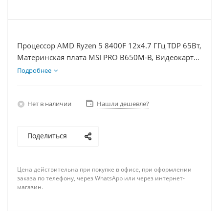
Процессор AMD Ryzen 5 8400F 12x4.7 ГГц TDP 65Вт,
Материнская плата MSI PRO B650M-B, Видеокарта
RTX 4080S 16Гб, Память DDR5 64Gb, Диски
Подробнее
SSD 500Гб, БП 850Вт
Нет в наличии
Нашли дешевле?
Поделиться
Цена действительна при покупке в офисе, при оформлении
заказа по телефону, через WhatsApp или через интернет-
магазин.