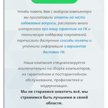
Чтобы помочь Вам с выбором компьютера
мы приготовили
ответы на часто
задаваемые вопросы
, рассказали много
интересного
про нашу гарантию на ПК
и
техническую поддержку покупателей,
перечислили доступные
способы оплаты
и
уточнили информацию
о вариантах
доставки ПК
.
Наша компания специализируется
исключительно на сборке компьютеров,
их гарантийном и постгарантийном
обслуживании, профилактике и
модернизации.
Мы не стараемся охватить всё, мы
стремимся быть лучшими в своей
области.