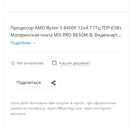
Процессор AMD Ryzen 5 8400F 12x4.7 ГГц TDP 65Вт,
Материнская плата MSI PRO B650M-B, Видеокарта
RTX 4090 24Гб, Память DDR5 64Gb, Диски
Подробнее
SSD 500Гб, БП 850Вт
Нет в наличии
Нашли дешевле?
Поделиться
Цена действительна при покупке в офисе, при оформлении
заказа по телефону, через WhatsApp или через интернет-
магазин.