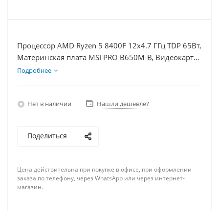
Процессор AMD Ryzen 5 8400F 12x4.7 ГГц TDP 65Вт,
Материнская плата MSI PRO B650M-B, Видеокарта
RTX 4080S 16Гб, Память DDR5 64Gb, Диски SSD
Подробнее
1000Гб + HDD 1Тб, БП 850Вт
Нет в наличии
Нашли дешевле?
Поделиться
Цена действительна при покупке в офисе, при оформлении
заказа по телефону, через WhatsApp или через интернет-
магазин.