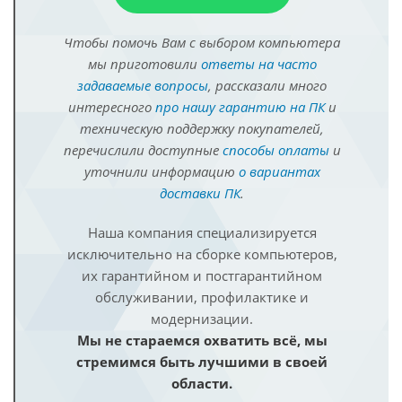
Чтобы помочь Вам с выбором компьютера
мы приготовили
ответы на часто
задаваемые вопросы
, рассказали много
интересного
про нашу гарантию на ПК
и
техническую поддержку покупателей,
перечислили доступные
способы оплаты
и
уточнили информацию
о вариантах
доставки ПК
.
Наша компания специализируется
исключительно на сборке компьютеров,
их гарантийном и постгарантийном
обслуживании, профилактике и
модернизации.
Мы не стараемся охватить всё, мы
стремимся быть лучшими в своей
области.