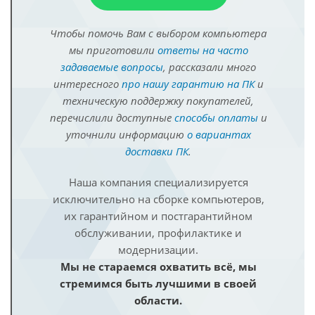
Чтобы помочь Вам с выбором компьютера
мы приготовили
ответы на часто
задаваемые вопросы
, рассказали много
интересного
про нашу гарантию на ПК
и
техническую поддержку покупателей,
перечислили доступные
способы оплаты
и
уточнили информацию
о вариантах
доставки ПК
.
Наша компания специализируется
исключительно на сборке компьютеров,
их гарантийном и постгарантийном
обслуживании, профилактике и
модернизации.
Мы не стараемся охватить всё, мы
стремимся быть лучшими в своей
области.