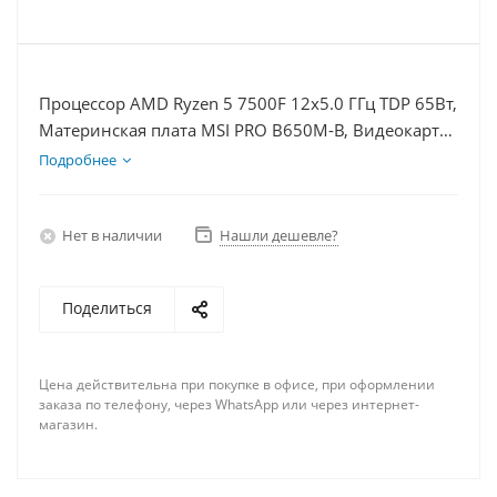
Процессор AMD Ryzen 5 7500F 12x5.0 ГГц TDP 65Вт,
Материнская плата MSI PRO B650M-B, Видеокарта
RTX 4090 24Гб, Память DDR5 32Gb, Диски SSD
Подробнее
1000Гб + HDD 2Тб, БП 850Вт
Нет в наличии
Нашли дешевле?
Поделиться
Цена действительна при покупке в офисе, при оформлении
заказа по телефону, через WhatsApp или через интернет-
магазин.