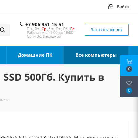
Войти
+7 906 951-15-51
Пн., Вт.,
Ср.
, Чт., Пт., Сб.,
Вс.
Заказать звонок
Работаем с 11:00 до 18:00
Ср. и Вс. Выходной
Домашние ПК
Все компьютеры
0
 SSD 500Гб. Купить в
0
Томске
0KF 16x5.6 ГГц 12x4.3 ГГц TDP 25, Материнская плата