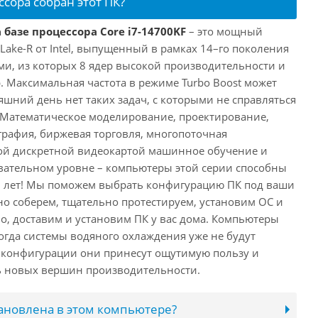
ссора собран этот ПК?
 базе процессора Core i7-14700KF
– это мощный
 Lake-R от Intel, выпущенный в рамках 14–го поколения
ми, из которых 8 ядер высокой производительности и
. Максимальная частота в режиме Turbo Boost может
няшний день нет таких задач, с которыми не справляться
 Математическое моделирование, проектирование,
рафия, биржевая торговля, многопоточная
ной дискретной видеокартой машинное обучение и
вательном уровне – компьютеры этой серии способны
10 лет! Мы поможем выбрать конфигурацию ПК под ваши
но соберем, тщательно протестируем, установим ОС и
о, доставим и установим ПК у вас дома. Компьютеры
 когда системы водяного охлаждения уже не будут
й конфигурации они принесут ощутимую пользу и
ь новых вершин производительности.
тановлена в этом компьютере?