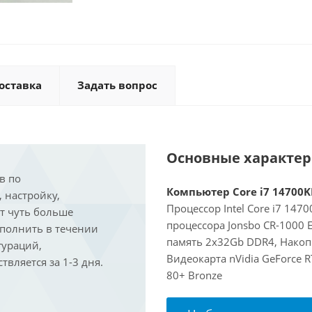
оставка
Задать вопрос
Основные характе
в по
Компьютер Core i7 14700KF
, настройку,
Процессор Intel Core i7 147
ит чуть больше
процессора Jonsbo CR-1000
ыполнить в течении
память 2x32Gb DDR4, Накопи
гураций,
Видеокарта nVidia GeForce 
вляется за 1-3 дня.
80+ Bronze