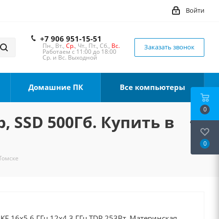
Войти
+7 906 951-15-51
Пн., Вт.,
Ср.
, Чт., Пт., Сб.,
Вс.
Заказать звонок
Работаем с 11:00 до 18:00
Ср. и Вс. Выходной
Домашние ПК
Все компьютеры
0
, SSD 500Гб. Купить в
0
 Томске
0KF 16x5.6 ГГц 12x4.3 ГГц TDP 253Вт, Материнская