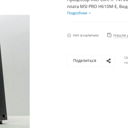
плата MSI PRO H610M-E, Вид
SSD 500Гб, БП 850Вт
Подробнее
Нет в наличии
Нашли 
Ц
Поделиться
по