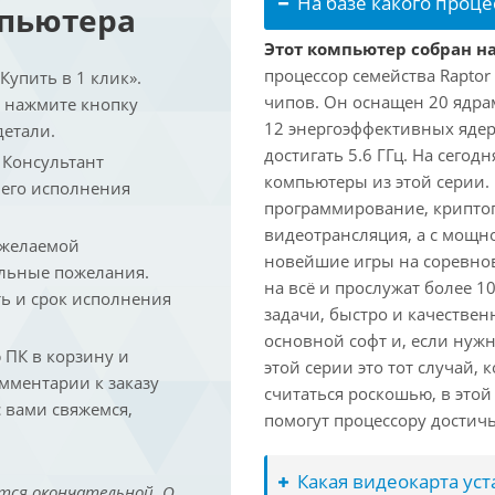
На базе какого проце
мпьютера
Этот компьютер собран на
процессор семейства Raptor
упить в 1 клик».
чипов. Он оснащен 20 ядра
и нажмите кнопку
12 энергоэффективных ядер
детали.
достигать 5.6 ГГц. На сегод
. Консультант
компьютеры из этой серии.
 его исполнения
программирование, криптог
видеотрансляция, а с мощ
 желаемой
новейшие игры на соревно
льные пожелания.
на всё и прослужат более 
ть и срок исполнения
задачи, быстро и качествен
основной софт и, если нужн
ПК в корзину и
этой серии это тот случай,
омментарии к заказу
считаться роскошью, в это
 вами свяжемся,
помогут процессору достич
Какая видеокарта ус
тся окончательной. О