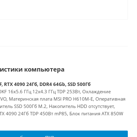
ристики компьютера
, RTX 4090 24Гб, DDR4 64Gb, SSD 500Гб
00KF 16x5.6 ГГц 12x4.3 ГГц TDP 253Вт, Охлаждение
 EVO, Материнская плата MSI PRO H610M-E, Оперативная
тель SSD 500Гб M.2, Накопитель HDD отсутствует,
RTX 4090 24Гб TDP 450Вт mP85, Блок питания ATX 850W