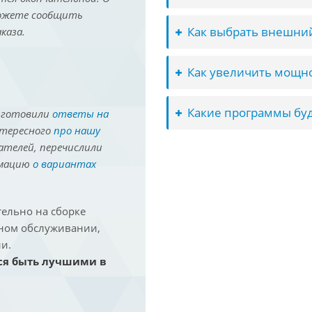
можете сообщить
Как выбрать внешний
каза.
Как увеличить мощно
Какие программы буд
иготовили
ответы на
нтересного
про нашу
ателей, перечислили
рмацию
о вариантах
ельно на сборке
йном обслуживании,
и.
ся быть лучшими в