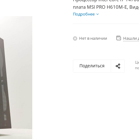
плата MSI PRO H610M-E, Вид
SSD 500Гб + HDD 1Тб, БП 85
Подробнее
Нет в наличии
Нашли 
Ц
Поделиться
по