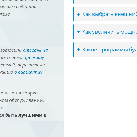
можете сообщить
Как выбрать внешний
каза.
Как увеличить мощно
Какие программы буд
иготовили
ответы на
нтересного
про нашу
ателей, перечислили
рмацию
о вариантах
ельно на сборке
йном обслуживании,
и.
ся быть лучшими в