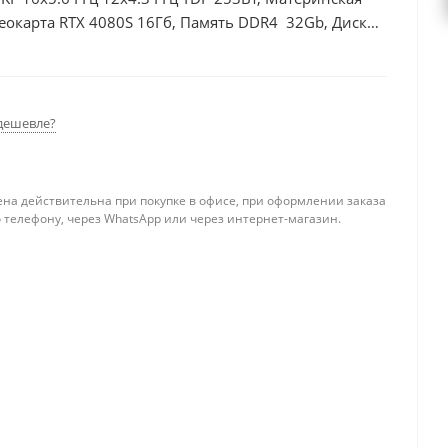
еокарта RTX 4080S 16Гб, Память DDR4 32Gb, Диски
0Вт
дешевле?
ена действительна при покупке в офисе, при оформлении заказа
 телефону, через WhatsApp или через интернет-магазин.