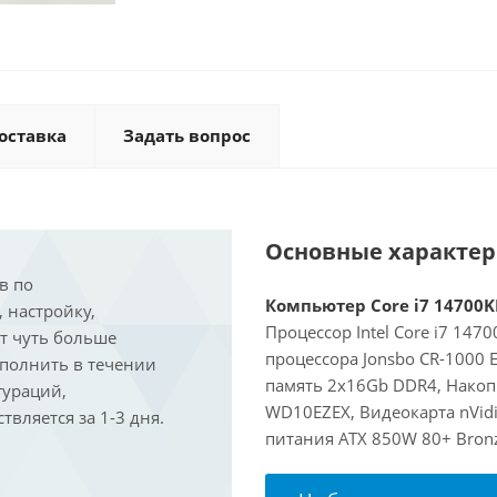
оставка
Задать вопрос
Основные характе
в по
Компьютер Core i7 14700KF
, настройку,
Процессор Intel Core i7 147
ит чуть больше
процессора Jonsbo CR-1000
ыполнить в течении
память 2x16Gb DDR4, Накоп
гураций,
WD10EZEX, Видеокарта nVidi
вляется за 1-3 дня.
питания ATX 850W 80+ Bron