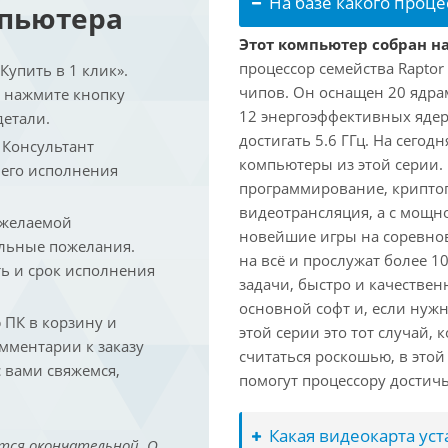
На базе какого проце
мпьютера
Этот компьютер собран на
процессор семейства Raptor
упить в 1 клик».
чипов. Он оснащен 20 ядра
и нажмите кнопку
12 энергоэффективных ядер
детали.
достигать 5.6 ГГц. На сегод
. Консультант
компьютеры из этой серии.
 его исполнения
программирование, криптог
видеотрансляция, а с мощ
 желаемой
новейшие игры на соревно
льные пожелания.
на всё и прослужат более 
ть и срок исполнения
задачи, быстро и качествен
основной софт и, если нужн
ПК в корзину и
этой серии это тот случай,
омментарии к заказу
считаться роскошью, в это
 вами свяжемся,
помогут процессору достич
Какая видеокарта ус
тся окончательной. О