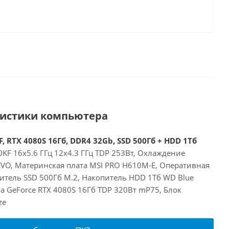
ристики компьютера
, RTX 4080S 16Гб, DDR4 32Gb, SSD 500Гб + HDD 1Тб
00KF 16x5.6 ГГц 12x4.3 ГГц TDP 253Вт, Охлаждение
 EVO, Материнская плата MSI PRO H610M-E, Оперативная
итель SSD 500Гб M.2, Накопитель HDD 1Тб WD Blue
a GeForce RTX 4080S 16Гб TDP 320Вт mP75, Блок
ze