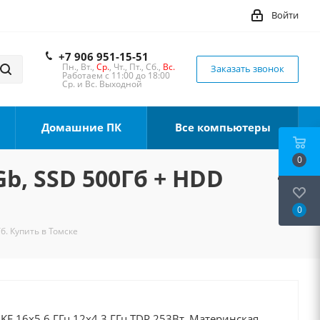
Войти
+7 906 951-15-51
Пн., Вт.,
Ср.
, Чт., Пт., Сб.,
Вс.
Заказать звонок
Работаем с 11:00 до 18:00
Ср. и Вс. Выходной
Домашние ПК
Все компьютеры
0
Gb, SSD 500Гб + HDD
0
б. Купить в Томске
0KF 16x5.6 ГГц 12x4.3 ГГц TDP 253Вт, Материнская