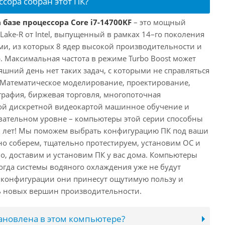
ссора собран этот ПК?
 базе процессора Core i7-14700KF
– это мощный
 Lake-R от Intel, выпущенный в рамках 14–го поколения
ми, из которых 8 ядер высокой производительности и
. Максимальная частота в режиме Turbo Boost может
няшний день нет таких задач, с которыми не справляться
 Математическое моделирование, проектирование,
рафия, биржевая торговля, многопоточная
ной дискретной видеокартой машинное обучение и
вательном уровне – компьютеры этой серии способны
10 лет! Мы поможем выбрать конфигурацию ПК под ваши
но соберем, тщательно протестируем, установим ОС и
о, доставим и установим ПК у вас дома. Компьютеры
 когда системы водяного охлаждения уже не будут
й конфигурации они принесут ощутимую пользу и
ь новых вершин производительности.
тановлена в этом компьютере?