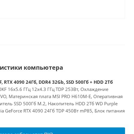
ристики компьютера
, RTX 4090 24Гб, DDR4 32Gb, SSD 500Гб + HDD 2Тб
00KF 16x5.6 ГГц 12x4.3 ГГц TDP 253Вт, Охлаждение
 EVO, Материнская плата MSI PRO H610M-E, Оперативная
итель SSD 500Гб M.2, Накопитель HDD 2Тб WD Purple
a GeForce RTX 4090 24Гб TDP 450Вт mP85, Блок питания