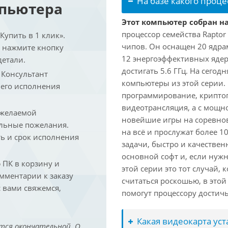
На базе какого проце
мпьютера
Этот компьютер собран на
процессор семейства Raptor
упить в 1 клик».
чипов. Он оснащен 20 ядра
и нажмите кнопку
12 энергоэффективных ядер
детали.
достигать 5.6 ГГц. На сегод
. Консультант
компьютеры из этой серии.
 его исполнения
программирование, криптог
видеотрансляция, а с мощ
 желаемой
новейшие игры на соревно
льные пожелания.
на всё и прослужат более 
ть и срок исполнения
задачи, быстро и качествен
основной софт и, если нужн
ПК в корзину и
этой серии это тот случай,
омментарии к заказу
считаться роскошью, в это
 вами свяжемся,
помогут процессору достич
Какая видеокарта ус
тся окончательной. О