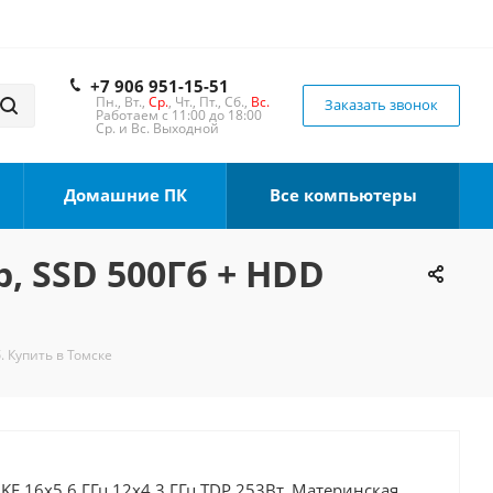
+7 906 951-15-51
Пн., Вт.,
Ср.
, Чт., Пт., Сб.,
Вс.
Заказать звонок
Работаем с 11:00 до 18:00
Ср. и Вс. Выходной
Домашние ПК
Все компьютеры
b, SSD 500Гб + HDD
. Купить в Томске
0KF 16x5.6 ГГц 12x4.3 ГГц TDP 253Вт, Материнская