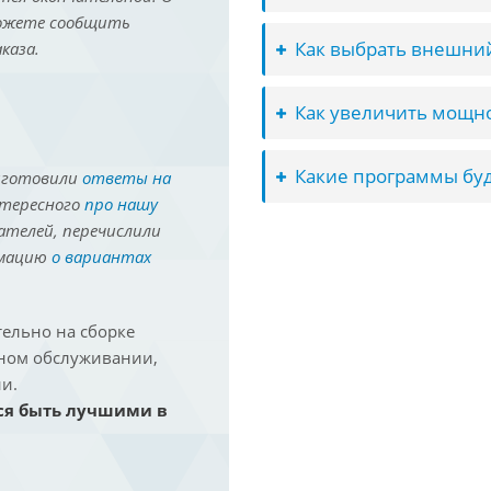
можете сообщить
Как выбрать внешний
каза.
Как увеличить мощно
Какие программы буд
иготовили
ответы на
нтересного
про нашу
ателей, перечислили
рмацию
о вариантах
ельно на сборке
йном обслуживании,
и.
ся быть лучшими в