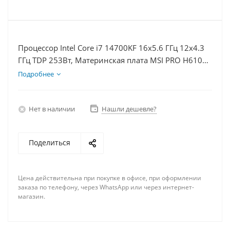
Процессор Intel Core i7 14700KF 16x5.6 ГГц 12x4.3
ГГц TDP 253Вт, Материнская плата MSI PRO H610M-
E, Видеокарта RTX 4080S 16Гб, Память DDR4 64Gb,
Подробнее
Диски SSD 1000Гб + HDD 1Тб, БП 850Вт
Нет в наличии
Нашли дешевле?
Поделиться
Цена действительна при покупке в офисе, при оформлении
заказа по телефону, через WhatsApp или через интернет-
магазин.