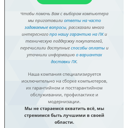
Чтобы помочь Вам с выбором компьютера
мы приготовили
ответы на часто
задаваемые вопросы
, рассказали много
интересного
про нашу гарантию на ПК
и
техническую поддержку покупателей,
перечислили доступные
способы оплаты
и
уточнили информацию
о вариантах
доставки ПК
.
Наша компания специализируется
исключительно на сборке компьютеров,
их гарантийном и постгарантийном
обслуживании, профилактике и
модернизации.
Мы не стараемся охватить всё, мы
стремимся быть лучшими в своей
области.