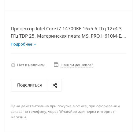
Процессор Intel Core i7 14700KF 16x5.6 ГГц 12x4.3
ГГц TDP 25, Материнская плата MSI PRO H610M-E,
Видеокарта RTX 4080S 16Гб, Память DDR4 64Gb,
Подробнее
Диски SSD 250Гб, БП 850Вт
Нет в наличии
Нашли дешевле?
Поделиться
Цена действительна при покупке в офисе, при оформлении
заказа по телефону, через WhatsApp или через интернет-
магазин.