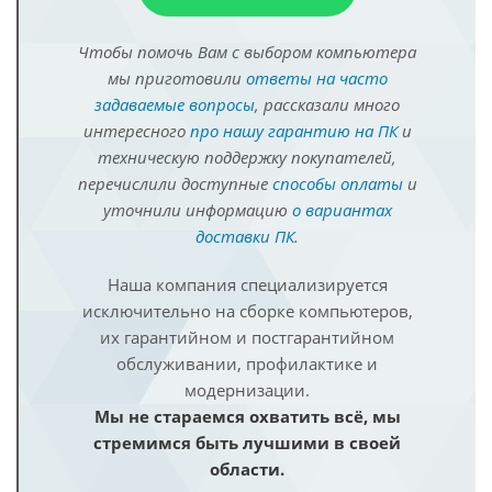
Чтобы помочь Вам с выбором компьютера
мы приготовили
ответы на часто
задаваемые вопросы
, рассказали много
интересного
про нашу гарантию на ПК
и
техническую поддержку покупателей,
перечислили доступные
способы оплаты
и
уточнили информацию
о вариантах
доставки ПК
.
Наша компания специализируется
исключительно на сборке компьютеров,
их гарантийном и постгарантийном
обслуживании, профилактике и
модернизации.
Мы не стараемся охватить всё, мы
стремимся быть лучшими в своей
области.