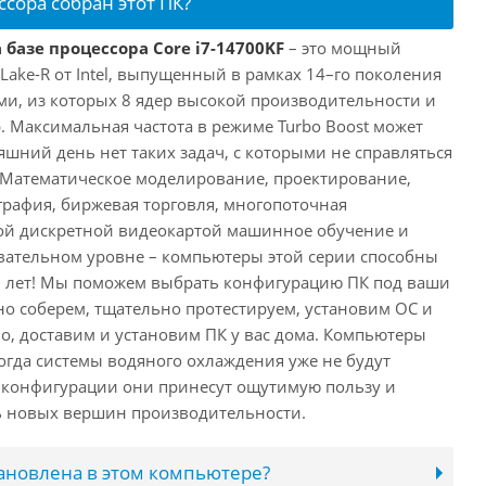
ссора собран этот ПК?
 базе процессора Core i7-14700KF
– это мощный
 Lake-R от Intel, выпущенный в рамках 14–го поколения
ми, из которых 8 ядер высокой производительности и
. Максимальная частота в режиме Turbo Boost может
няшний день нет таких задач, с которыми не справляться
 Математическое моделирование, проектирование,
рафия, биржевая торговля, многопоточная
ной дискретной видеокартой машинное обучение и
вательном уровне – компьютеры этой серии способны
10 лет! Мы поможем выбрать конфигурацию ПК под ваши
но соберем, тщательно протестируем, установим ОС и
о, доставим и установим ПК у вас дома. Компьютеры
 когда системы водяного охлаждения уже не будут
й конфигурации они принесут ощутимую пользу и
ь новых вершин производительности.
тановлена в этом компьютере?