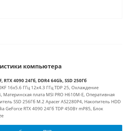
ристики компьютера
, RTX 4090 24Гб, DDR4 64Gb, SSD 250Гб
00KF 16x5.6 ГГц 12x4.3 ГГц TDP 25, Охлаждение
24, Материнская плата MSI PRO H610M-E, Оперативная
итель SSD 256Гб M.2 Apacer AS2280P4, Накопитель HDD
dia GeForce RTX 4090 24Гб TDP 450Вт mP85, Блок
ze