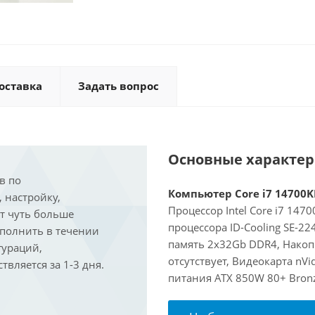
оставка
Задать вопрос
Основные характе
в по
Компьютер Core i7 14700KF
, настройку,
Процессор Intel Core i7 147
ит чуть больше
процессора ID-Cooling SE-2
ыполнить в течении
память 2x32Gb DDR4, Накоп
гураций,
отсутствует, Видеокарта nVi
вляется за 1-3 дня.
питания ATX 850W 80+ Bron