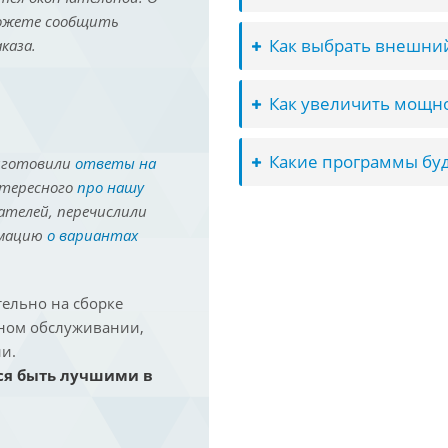
можете сообщить
Как выбрать внешний
каза.
Как увеличить мощно
Какие программы буд
иготовили
ответы на
нтересного
про нашу
ателей, перечислили
рмацию
о вариантах
ельно на сборке
йном обслуживании,
и.
ся быть лучшими в