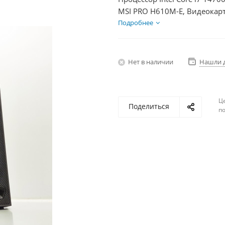
MSI PRO H610M-E, Видеокарт
SSD 250Гб, БП 850Вт
Подробнее
Нет в наличии
Нашли 
Ц
Поделиться
по