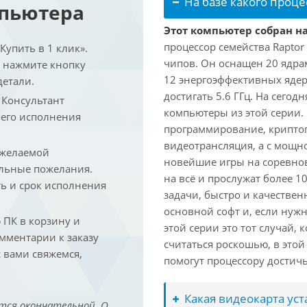
На базе какого проце
мпьютера
Этот компьютер собран на
процессор семейства Raptor
упить в 1 клик».
чипов. Он оснащен 20 ядра
и нажмите кнопку
12 энергоэффективных ядер
детали.
достигать 5.6 ГГц. На сегод
. Консультант
компьютеры из этой серии.
 его исполнения
программирование, криптог
видеотрансляция, а с мощ
 желаемой
новейшие игры на соревно
льные пожелания.
на всё и прослужат более 
ть и срок исполнения
задачи, быстро и качествен
основной софт и, если нужн
ПК в корзину и
этой серии это тот случай,
омментарии к заказу
считаться роскошью, в это
 вами свяжемся,
помогут процессору достич
Какая видеокарта ус
тся окончательной. О