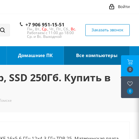
Войти
+7 906 951-15-51
Пн., Вт.,
Ср.
, Чт., Пт., Сб.,
Вс.
Заказать звонок
Работаем с 11:00 до 18:00
Ср. и Вс. Выходной
Домашние ПК
Все компьютеры
0
, SSD 250Гб. Купить в
0
 Томске
0KF 16x5.6 ГГц 12x4.3 ГГц TDP 25, Материнская плата