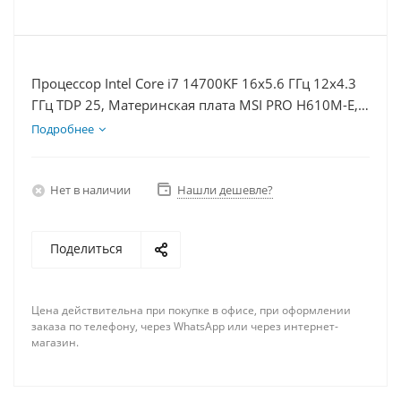
Процессор Intel Core i7 14700KF 16x5.6 ГГц 12x4.3
ГГц TDP 25, Материнская плата MSI PRO H610M-E,
Видеокарта RTX 4090 24Гб, Память DDR4 64Gb,
Подробнее
Диски SSD 250Гб + HDD 2Тб, БП 850Вт
Нет в наличии
Нашли дешевле?
Поделиться
Цена действительна при покупке в офисе, при оформлении
заказа по телефону, через WhatsApp или через интернет-
магазин.