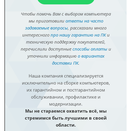
Чтобы помочь Вам с выбором компьютера
мы приготовили
ответы на часто
задаваемые вопросы
, рассказали много
интересного
про нашу гарантию на ПК
и
техническую поддержку покупателей,
перечислили доступные
способы оплаты
и
уточнили информацию
о вариантах
доставки ПК
.
Наша компания специализируется
исключительно на сборке компьютеров,
их гарантийном и постгарантийном
обслуживании, профилактике и
модернизации.
Мы не стараемся охватить всё, мы
стремимся быть лучшими в своей
области.