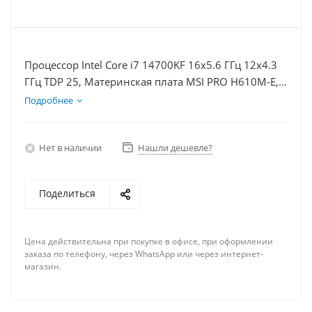
Процессор Intel Core i7 14700KF 16x5.6 ГГц 12x4.3
ГГц TDP 25, Материнская плата MSI PRO H610M-E,
Видеокарта RTX 4080S 16Гб, Память DDR4 32Gb,
Подробнее
Диски SSD 250Гб + HDD 1Тб, БП 850Вт
Нет в наличии
Нашли дешевле?
Поделиться
Цена действительна при покупке в офисе, при оформлении
заказа по телефону, через WhatsApp или через интернет-
магазин.