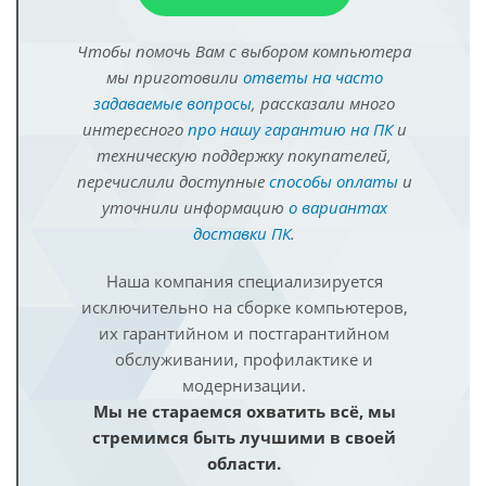
Чтобы помочь Вам с выбором компьютера
мы приготовили
ответы на часто
задаваемые вопросы
, рассказали много
интересного
про нашу гарантию на ПК
и
техническую поддержку покупателей,
перечислили доступные
способы оплаты
и
уточнили информацию
о вариантах
доставки ПК
.
Наша компания специализируется
исключительно на сборке компьютеров,
их гарантийном и постгарантийном
обслуживании, профилактике и
модернизации.
Мы не стараемся охватить всё, мы
стремимся быть лучшими в своей
области.