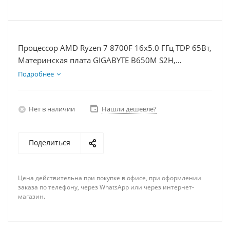
Процессор AMD Ryzen 7 8700F 16x5.0 ГГц TDP 65Вт,
Материнская плата GIGABYTE B650M S2H,
Видеокарта GT 1030 2Гб, Память DDR5 64Gb,
Подробнее
Диски SSD 1000Гб + HDD 1Тб, БП 500Вт
Нет в наличии
Нашли дешевле?
Поделиться
Цена действительна при покупке в офисе, при оформлении
заказа по телефону, через WhatsApp или через интернет-
магазин.