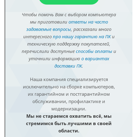
Чтобы помочь Вам с выбором компьютера
мы приготовили
ответы на часто
задаваемые вопросы
, рассказали много
интересного
про нашу гарантию на ПК
и
техническую поддержку покупателей,
перечислили доступные
способы оплаты
и
уточнили информацию
о вариантах
доставки ПК
.
Наша компания специализируется
исключительно на сборке компьютеров,
их гарантийном и постгарантийном
обслуживании, профилактике и
модернизации.
Мы не стараемся охватить всё, мы
стремимся быть лучшими в своей
области.