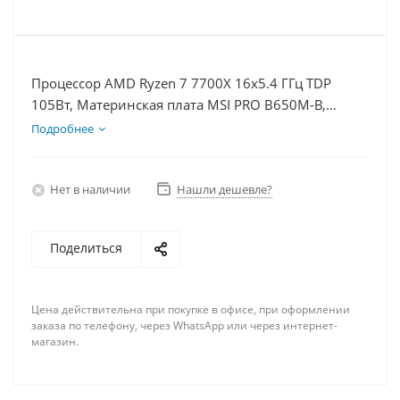
Процессор AMD Ryzen 7 7700X 16x5.4 ГГц TDP
105Вт, Материнская плата MSI PRO B650M-B,
Видеокарта GTX 1650 4Гб, Память DDR5 64Gb,
Подробнее
Диски SSD 1000Гб + HDD 2Тб, БП 500Вт
Нет в наличии
Нашли дешевле?
Поделиться
Цена действительна при покупке в офисе, при оформлении
заказа по телефону, через WhatsApp или через интернет-
магазин.