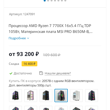
Артикул:
1247091
Процессор AMD Ryzen 7 7700X 16x5.4 ГГц TDP
105Вт, Материнская плата MSI PRO B650M-B,
Видеокарта RTX 3050 6Гб, Память DDR5 16Gb,
Подробнее
Диски SSD 1000Гб, БП 500Вт
от
93 200 ₽
109 600 ₽
Скидка
16 400 ₽
Достаточно
Нашли дешевле?
Купить ПК в корпусе:
2057B c одним RGB вентилятором.
Доп. вентиляторы 500р./шт.