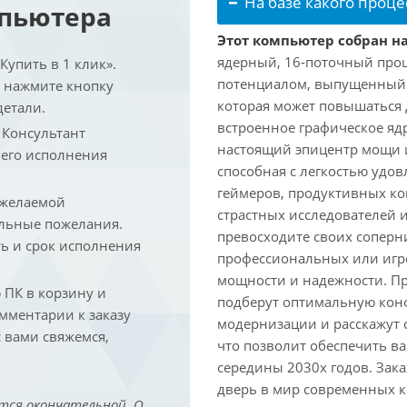
На базе какого проце
мпьютера
Этот компьютер собран на
ядерный, 16-поточный проц
упить в 1 клик».
потенциалом, выпущенный в 
и нажмите кнопку
которая может повышаться д
детали.
встроенное графическое ядр
. Консультант
настоящий эпицентр мощи 
 его исполнения
способная с легкостью удо
геймеров, продуктивных к
 желаемой
страстных исследователей 
льные пожелания.
превосходите своих соперни
ть и срок исполнения
профессиональных или игро
мощности и надежности. П
ПК в корзину и
подберут оптимальную кон
омментарии к заказу
модернизации и расскажут 
 вами свяжемся,
что позволит обеспечить в
середины 2030х годов. Зака
дверь в мир современных 
тся окончательной. О