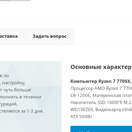
оставка
Задать вопрос
Основные характе
в по
Компьютер Ryzen 7 7700X, 
, настройку,
Процессор AMD Ryzen 7 7700
ит чуть больше
CR-1200E, Материнская пла
ыполнить в течении
Накопитель SSD 1000Гб M.2
гураций,
WD10EZEX, Видеокарта nVidi
вляется за 1-3 дня.
ATX 500Вт