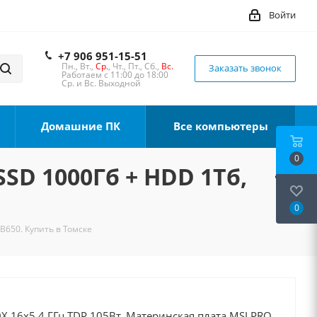
Войти
+7 906 951-15-51
Пн., Вт.,
Ср.
, Чт., Пт., Сб.,
Вс.
Заказать звонок
Работаем с 11:00 до 18:00
Ср. и Вс. Выходной
Домашние ПК
Все компьютеры
0
SSD 1000Гб + HDD 1Тб,
0
B650. Купить в Томске
X 16x5.4 ГГц TDP 105Вт, Материнская плата MSI PRO