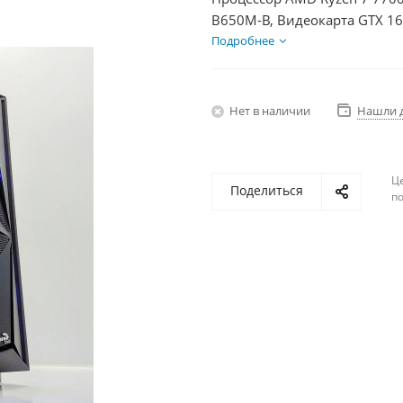
B650M-B, Видеокарта GTX 16
HDD 1Тб, БП 500Вт
Подробнее
Нет в наличии
Нашли 
Ц
Поделиться
по