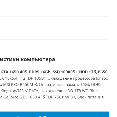
ристики компьютера
GTX 1650 4Гб, DDR5 16Gb, SSD 1000Гб + HDD 1Тб, B650
X 16x5.4 ГГц TDP 105Вт, Охлаждение процессора Jonsbo
та MSI PRO B650M-B, Оперативная память 16Gb DDR5,
 Kingston/MSI/ADATA, Накопитель HDD 1Тб WD Blue
a GeForce GTX 1650 4Гб TDP 75Вт mP30, Блок питания