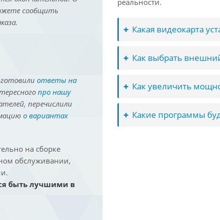
реальности.
можете сообщить
каза.
Какая видеокарта ус
Как выбрать внешний
иготовили
ответы на
Как увеличить мощно
нтересного
про нашу
ателей, перечислили
Какие программы буд
рмацию
о вариантах
ельно на сборке
йном обслуживании,
и.
ся быть лучшими в