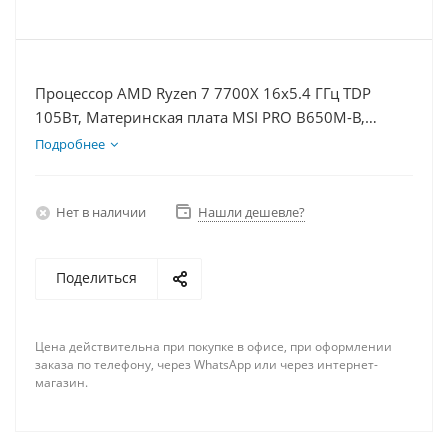
Процессор AMD Ryzen 7 7700X 16x5.4 ГГц TDP
105Вт, Материнская плата MSI PRO B650M-B,
Видеокарта RTX 3050 6Гб, Память DDR5 64Gb,
Подробнее
Диски SSD 500Гб + HDD 1Тб, БП 500Вт
Нет в наличии
Нашли дешевле?
Поделиться
Цена действительна при покупке в офисе, при оформлении
заказа по телефону, через WhatsApp или через интернет-
магазин.