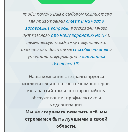
Чтобы помочь Вам с выбором компьютера
мы приготовили
ответы на часто
задаваемые вопросы
, рассказали много
интересного
про нашу гарантию на ПК
и
техническую поддержку покупателей,
перечислили доступные
способы оплаты
и
уточнили информацию
о вариантах
доставки ПК
.
Наша компания специализируется
исключительно на сборке компьютеров,
их гарантийном и постгарантийном
обслуживании, профилактике и
модернизации.
Мы не стараемся охватить всё, мы
стремимся быть лучшими в своей
области.