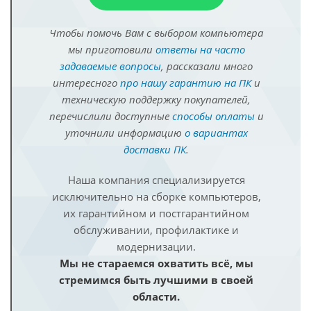
Чтобы помочь Вам с выбором компьютера
мы приготовили
ответы на часто
задаваемые вопросы
, рассказали много
интересного
про нашу гарантию на ПК
и
техническую поддержку покупателей,
перечислили доступные
способы оплаты
и
уточнили информацию
о вариантах
доставки ПК
.
Наша компания специализируется
исключительно на сборке компьютеров,
их гарантийном и постгарантийном
обслуживании, профилактике и
модернизации.
Мы не стараемся охватить всё, мы
стремимся быть лучшими в своей
области.