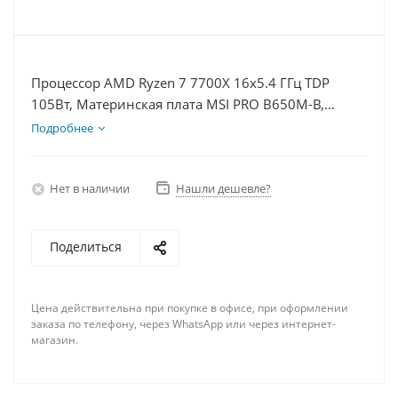
Процессор AMD Ryzen 7 7700X 16x5.4 ГГц TDP
105Вт, Материнская плата MSI PRO B650M-B,
Видеокарта RTX 3050 6Гб, Память DDR5 32Gb,
Подробнее
Диски SSD 500Гб + HDD 2Тб, БП 500Вт
Нет в наличии
Нашли дешевле?
Поделиться
Цена действительна при покупке в офисе, при оформлении
заказа по телефону, через WhatsApp или через интернет-
магазин.