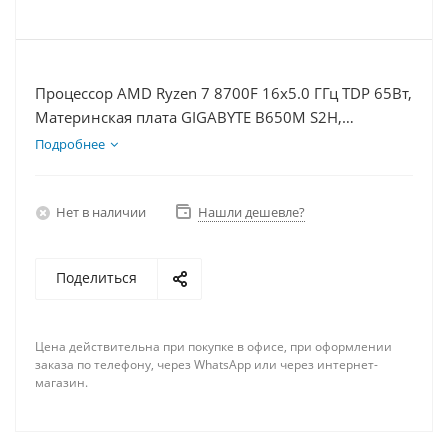
Процессор AMD Ryzen 7 8700F 16x5.0 ГГц TDP 65Вт,
Материнская плата GIGABYTE B650M S2H,
Видеокарта RTX 3050 6Гб, Память DDR5 32Gb,
Подробнее
Диски SSD 500Гб + HDD 2Тб, БП 500Вт
Нет в наличии
Нашли дешевле?
Поделиться
Цена действительна при покупке в офисе, при оформлении
заказа по телефону, через WhatsApp или через интернет-
магазин.