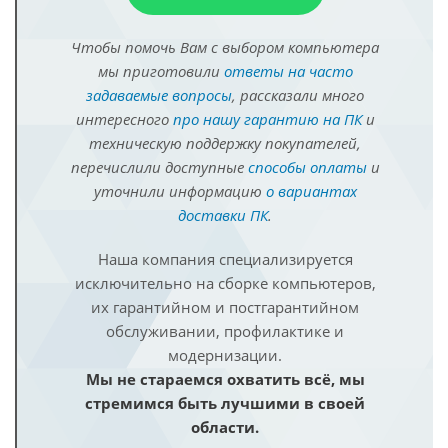
Чтобы помочь Вам с выбором компьютера
мы приготовили
ответы на часто
задаваемые вопросы
, рассказали много
интересного
про нашу гарантию на ПК
и
техническую поддержку покупателей,
перечислили доступные
способы оплаты
и
уточнили информацию
о вариантах
доставки ПК
.
Наша компания специализируется
исключительно на сборке компьютеров,
их гарантийном и постгарантийном
обслуживании, профилактике и
модернизации.
Мы не стараемся охватить всё, мы
стремимся быть лучшими в своей
области.