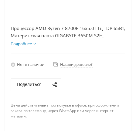
Процессор AMD Ryzen 7 8700F 16x5.0 ГГц TDP 65Вт,
Материнская плата GIGABYTE B650M S2H,
Видеокарта GT 1030 2Гб, Память DDR5 16Gb,
Подробнее
Диски SSD 500Гб, БП 500Вт
Нет в наличии
Нашли дешевле?
Поделиться
Цена действительна при покупке в офисе, при оформлении
заказа по телефону, через WhatsApp или через интернет-
магазин.