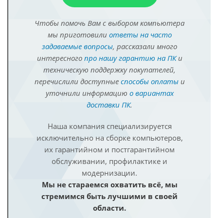
Чтобы помочь Вам с выбором компьютера
мы приготовили
ответы на часто
задаваемые вопросы
, рассказали много
интересного
про нашу гарантию на ПК
и
техническую поддержку покупателей,
перечислили доступные
способы оплаты
и
уточнили информацию
о вариантах
доставки ПК
.
Наша компания специализируется
исключительно на сборке компьютеров,
их гарантийном и постгарантийном
обслуживании, профилактике и
модернизации.
Мы не стараемся охватить всё, мы
стремимся быть лучшими в своей
области.