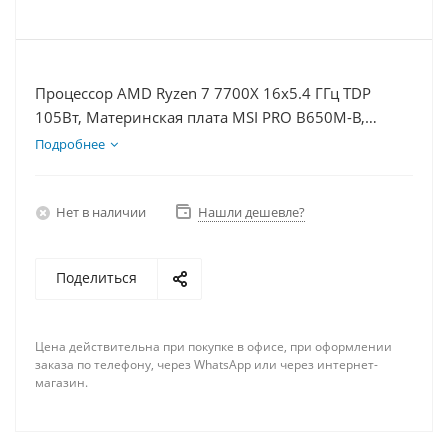
Процессор AMD Ryzen 7 7700X 16x5.4 ГГц TDP
105Вт, Материнская плата MSI PRO B650M-B,
Видеокарта GTX 1650 4Гб, Память DDR5 16Gb,
Подробнее
Диски SSD 500Гб, БП 500Вт
Нет в наличии
Нашли дешевле?
Поделиться
Цена действительна при покупке в офисе, при оформлении
заказа по телефону, через WhatsApp или через интернет-
магазин.