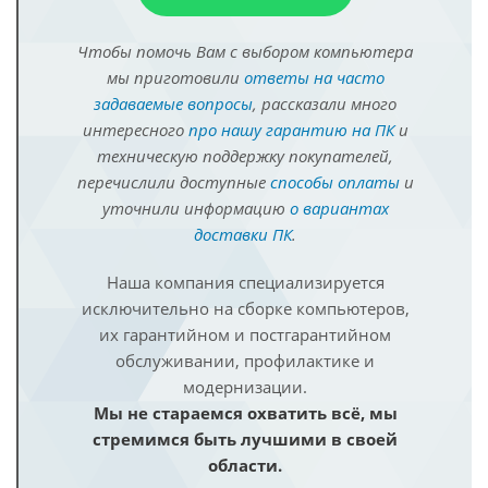
Чтобы помочь Вам с выбором компьютера
мы приготовили
ответы на часто
задаваемые вопросы
, рассказали много
интересного
про нашу гарантию на ПК
и
техническую поддержку покупателей,
перечислили доступные
способы оплаты
и
уточнили информацию
о вариантах
доставки ПК
.
Наша компания специализируется
исключительно на сборке компьютеров,
их гарантийном и постгарантийном
обслуживании, профилактике и
модернизации.
Мы не стараемся охватить всё, мы
стремимся быть лучшими в своей
области.