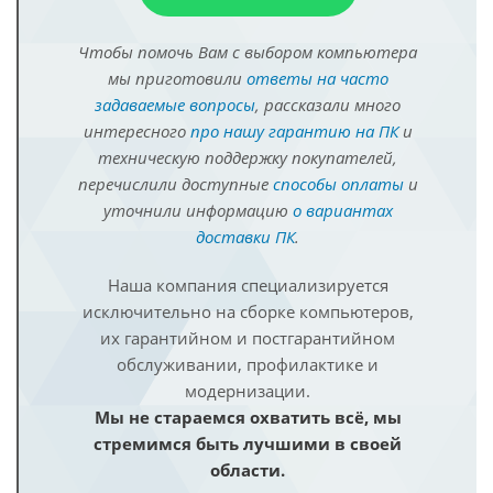
Чтобы помочь Вам с выбором компьютера
мы приготовили
ответы на часто
задаваемые вопросы
, рассказали много
интересного
про нашу гарантию на ПК
и
техническую поддержку покупателей,
перечислили доступные
способы оплаты
и
уточнили информацию
о вариантах
доставки ПК
.
Наша компания специализируется
исключительно на сборке компьютеров,
их гарантийном и постгарантийном
обслуживании, профилактике и
модернизации.
Мы не стараемся охватить всё, мы
стремимся быть лучшими в своей
области.