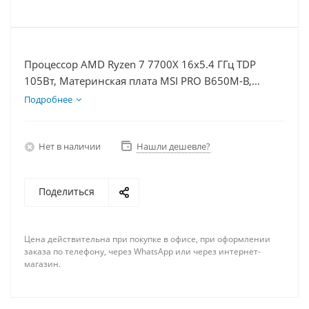
Процессор AMD Ryzen 7 7700X 16x5.4 ГГц TDP
105Вт, Материнская плата MSI PRO B650M-B,
Видеокарта GTX 1650 4Гб, Память DDR5 16Gb,
Подробнее
Диски SSD 500Гб + HDD 1Тб, БП 500Вт
Нет в наличии
Нашли дешевле?
Поделиться
Цена действительна при покупке в офисе, при оформлении
заказа по телефону, через WhatsApp или через интернет-
магазин.