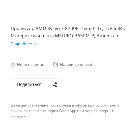
Процессор AMD Ryzen 7 8700F 16x5.0 ГГц TDP 65Вт,
Материнская плата MSI PRO B650M-B, Видеокарта
RTX 4060Ti 8Гб, Память DDR5 64Gb, Диски SSD
Подробнее
1000Гб, БП 600Вт
Нет в наличии
Нашли дешевле?
Поделиться
Цена действительна при покупке в офисе, при оформлении
заказа по телефону, через WhatsApp или через интернет-
магазин.