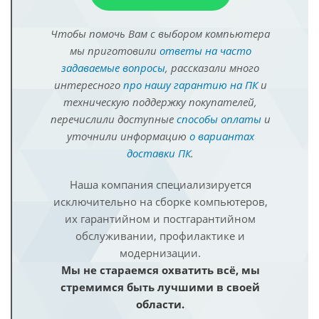
Чтобы помочь Вам с выбором компьютера
мы приготовили
ответы на часто
задаваемые вопросы
, рассказали много
интересного
про нашу гарантию на ПК
и
техническую поддержку покупателей,
перечислили доступные
способы оплаты
и
уточнили информацию
о вариантах
доставки ПК
.
Наша компания специализируется
исключительно на сборке компьютеров,
их гарантийном и постгарантийном
обслуживании, профилактике и
модернизации.
Мы не стараемся охватить всё, мы
стремимся быть лучшими в своей
области.