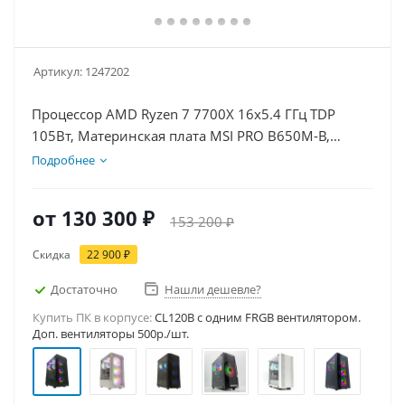
Артикул:
1247202
Процессор AMD Ryzen 7 7700X 16x5.4 ГГц TDP
105Вт, Материнская плата MSI PRO B650M-B,
Видеокарта RTX 3050 8Гб, Память DDR5 32Gb,
Подробнее
Диски SSD 1000Гб + HDD 1Тб, БП 600Вт
от
130 300 ₽
153 200 ₽
Скидка
22 900 ₽
Достаточно
Нашли дешевле?
Купить ПК в корпусе:
CL120B c одним FRGB вентилятором.
Доп. вентиляторы 500р./шт.