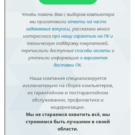
Чтобы помочь Вам с выбором компьютера
мы приготовили
ответы на часто
задаваемые вопросы
, рассказали много
интересного
про нашу гарантию на ПК
и
техническую поддержку покупателей,
перечислили доступные
способы оплаты
и
уточнили информацию
о вариантах
доставки ПК
.
Наша компания специализируется
исключительно на сборке компьютеров,
их гарантийном и постгарантийном
обслуживании, профилактике и
модернизации.
Мы не стараемся охватить всё, мы
стремимся быть лучшими в своей
области.