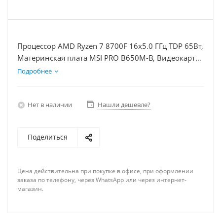
Процессор AMD Ryzen 7 8700F 16x5.0 ГГц TDP 65Вт,
Материнская плата MSI PRO B650M-B, Видеокарта
RTX 4060Ti 8Гб, Память DDR5 32Gb, Диски SSD
Подробнее
1000Гб, БП 600Вт
Нет в наличии
Нашли дешевле?
Поделиться
Цена действительна при покупке в офисе, при оформлении
заказа по телефону, через WhatsApp или через интернет-
магазин.