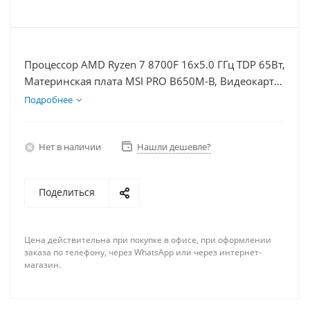
Процессор AMD Ryzen 7 8700F 16x5.0 ГГц TDP 65Вт,
Материнская плата MSI PRO B650M-B, Видеокарта
RTX 4060 8Гб, Память DDR5 64Gb, Диски
Подробнее
SSD 500Гб + HDD 2Тб, БП 600Вт
Нет в наличии
Нашли дешевле?
Поделиться
Цена действительна при покупке в офисе, при оформлении
заказа по телефону, через WhatsApp или через интернет-
магазин.