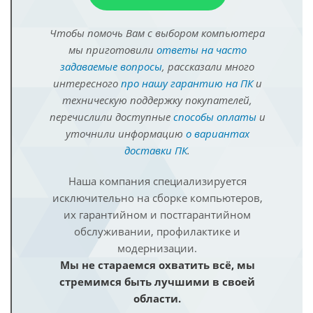
Чтобы помочь Вам с выбором компьютера
мы приготовили
ответы на часто
задаваемые вопросы
, рассказали много
интересного
про нашу гарантию на ПК
и
техническую поддержку покупателей,
перечислили доступные
способы оплаты
и
уточнили информацию
о вариантах
доставки ПК
.
Наша компания специализируется
исключительно на сборке компьютеров,
их гарантийном и постгарантийном
обслуживании, профилактике и
модернизации.
Мы не стараемся охватить всё, мы
стремимся быть лучшими в своей
области.