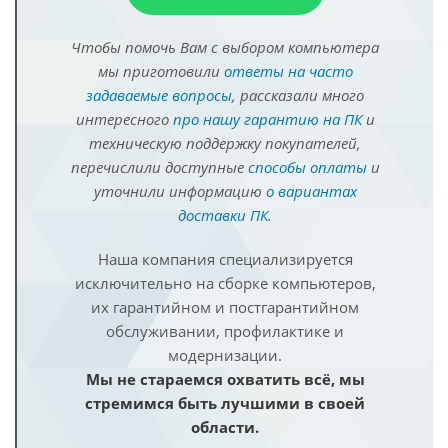
Чтобы помочь Вам с выбором компьютера
мы приготовили
ответы на часто
задаваемые вопросы
, рассказали много
интересного
про нашу гарантию на ПК
и
техническую поддержку покупателей,
перечислили доступные
способы оплаты
и
уточнили информацию
о вариантах
доставки ПК
.
Наша компания специализируется
исключительно на сборке компьютеров,
их гарантийном и постгарантийном
обслуживании, профилактике и
модернизации.
Мы не стараемся охватить всё, мы
стремимся быть лучшими в своей
области.