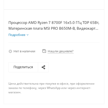
Процессор AMD Ryzen 7 8700F 16x5.0 ГГц TDP 65Вт,
Материнская плата MSI PRO B650M-B, Видеокарта
RTX 4060 8Гб, Память DDR5 16Gb, Диски
Подробнее
SSD 500Гб, БП 600Вт
Нет в наличии
Нашли дешевле?
Поделиться
Цена действительна при покупке в офисе, при оформлении
заказа по телефону, через WhatsApp или через интернет-
магазин.