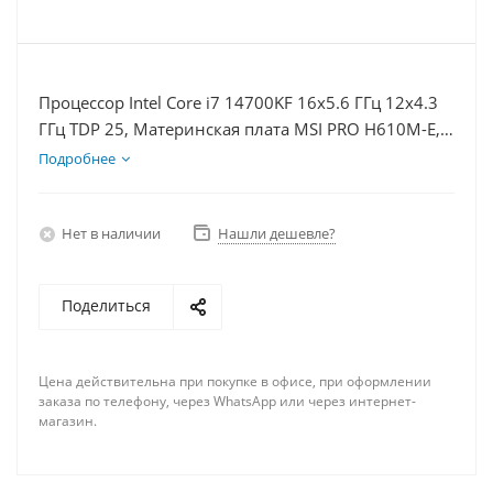
Процессор Intel Core i7 14700KF 16x5.6 ГГц 12x4.3
ГГц TDP 25, Материнская плата MSI PRO H610M-E,
Видеокарта RTX 3050 6Гб, Память DDR4 8Gb,
Подробнее
Диски SSD 250Гб + HDD 1Тб, БП 500Вт
Нет в наличии
Нашли дешевле?
Поделиться
Цена действительна при покупке в офисе, при оформлении
заказа по телефону, через WhatsApp или через интернет-
магазин.