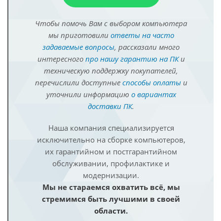
Чтобы помочь Вам с выбором компьютера
мы приготовили
ответы на часто
задаваемые вопросы
, рассказали много
интересного
про нашу гарантию на ПК
и
техническую поддержку покупателей,
перечислили доступные
способы оплаты
и
уточнили информацию
о вариантах
доставки ПК
.
Наша компания специализируется
исключительно на сборке компьютеров,
их гарантийном и постгарантийном
обслуживании, профилактике и
модернизации.
Мы не стараемся охватить всё, мы
стремимся быть лучшими в своей
области.