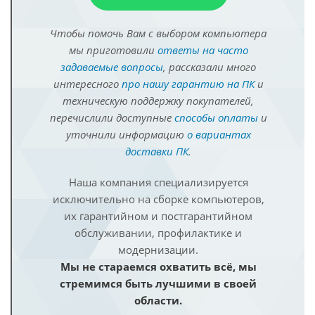
Чтобы помочь Вам с выбором компьютера
мы приготовили
ответы на часто
задаваемые вопросы
, рассказали много
интересного
про нашу гарантию на ПК
и
техническую поддержку покупателей,
перечислили доступные
способы оплаты
и
уточнили информацию
о вариантах
доставки ПК
.
Наша компания специализируется
исключительно на сборке компьютеров,
их гарантийном и постгарантийном
обслуживании, профилактике и
модернизации.
Мы не стараемся охватить всё, мы
стремимся быть лучшими в своей
области.