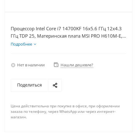
Процессор Intel Core i7 14700KF 16x5.6 ГГц 12x4.3
ГГц TDP 25, Материнская плата MSI PRO H610M-E,
Видеокарта GTX 1650 4Гб, Память DDR4 64Gb,
Подробнее
Диски SSD 250Гб, БП 500Вт
Нет в наличии
Нашли дешевле?
Поделиться
Цена действительна при покупке в офисе, при оформлении
заказа по телефону, через WhatsApp или через интернет-
магазин.