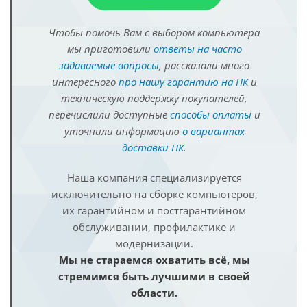
Чтобы помочь Вам с выбором компьютера
мы приготовили
ответы на часто
задаваемые вопросы
, рассказали много
интересного
про нашу гарантию на ПК
и
техническую поддержку покупателей,
перечислили доступные
способы оплаты
и
уточнили информацию
о вариантах
доставки ПК
.
Наша компания специализируется
исключительно на сборке компьютеров,
их гарантийном и постгарантийном
обслуживании, профилактике и
модернизации.
Мы не стараемся охватить всё, мы
стремимся быть лучшими в своей
области.