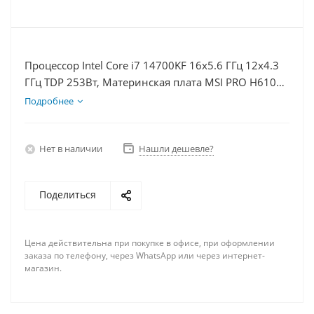
Процессор Intel Core i7 14700KF 16x5.6 ГГц 12x4.3
ГГц TDP 253Вт, Материнская плата MSI PRO H610M-
E, Видеокарта GTX 1650 4Гб, Память DDR4 16Gb,
Подробнее
Диски SSD 1000Гб + HDD 2Тб, БП 500Вт
Нет в наличии
Нашли дешевле?
Поделиться
Цена действительна при покупке в офисе, при оформлении
заказа по телефону, через WhatsApp или через интернет-
магазин.