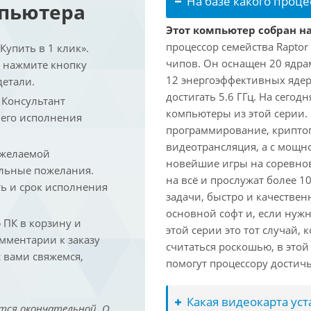
На базе какого проце
мпьютера
Этот компьютер собран на
процессор семейства Raptor
упить в 1 клик».
чипов. Он оснащен 20 ядра
и нажмите кнопку
12 энергоэффективных ядер
детали.
достигать 5.6 ГГц. На сегод
. Консультант
компьютеры из этой серии.
 его исполнения
программирование, криптог
видеотрансляция, а с мощ
 желаемой
новейшие игры на соревно
льные пожелания.
на всё и прослужат более 
ть и срок исполнения
задачи, быстро и качествен
основной софт и, если нужн
ПК в корзину и
этой серии это тот случай,
омментарии к заказу
считаться роскошью, в это
 вами свяжемся,
помогут процессору достич
Какая видеокарта ус
тся окончательной. О