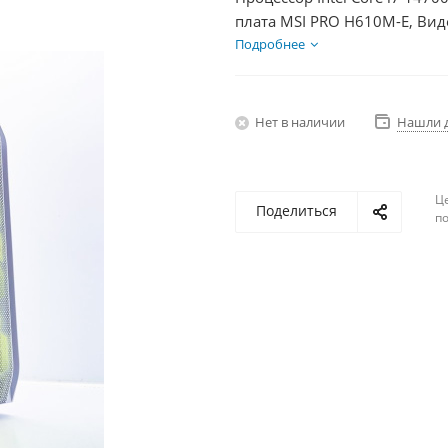
плата MSI PRO H610M-E, Вид
1000Гб, БП 500Вт
Подробнее
Нет в наличии
Нашли 
Ц
Поделиться
по