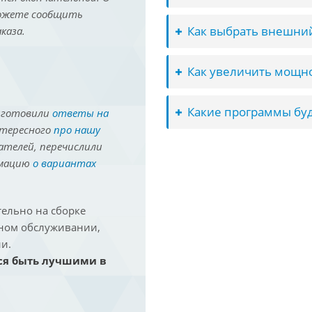
можете сообщить
Как выбрать внешний
каза.
Как увеличить мощно
Какие программы буд
иготовили
ответы на
нтересного
про нашу
ателей, перечислили
рмацию
о вариантах
ельно на сборке
йном обслуживании,
и.
ся быть лучшими в