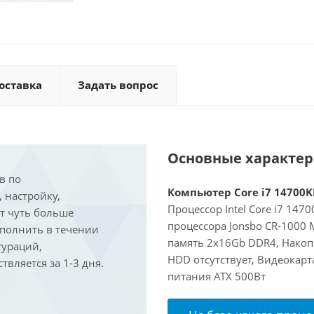
оставка
Задать вопрос
Основные характе
в по
Компьютер Core i7 14700KF
, настройку,
Процессор Intel Core i7 147
ит чуть больше
процессора Jonsbo CR-1000
ыполнить в течении
память 2x16Gb DDR4, Накоп
гураций,
HDD отсутствует, Видеокарт
вляется за 1-3 дня.
питания ATX 500Вт