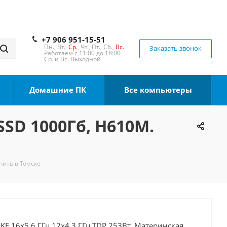
+7 906 951-15-51
Пн., Вт.,
Ср.
, Чт., Пт., Сб.,
Вс.
Заказать звонок
Работаем с 11:00 до 18:00
Ср. и Вс. Выходной
Домашние ПК
Все компьютеры
SSD 1000Гб, H610M.
пить в Томске
0KF 16x5.6 ГГц 12x4.3 ГГц TDP 253Вт, Материнская