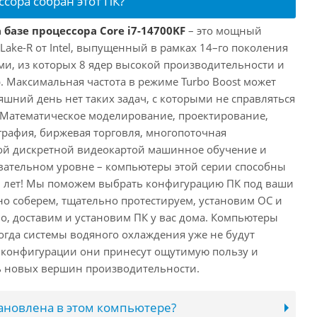
ссора собран этот ПК?
 базе процессора Core i7-14700KF
– это мощный
 Lake-R от Intel, выпущенный в рамках 14–го поколения
ми, из которых 8 ядер высокой производительности и
. Максимальная частота в режиме Turbo Boost может
няшний день нет таких задач, с которыми не справляться
 Математическое моделирование, проектирование,
рафия, биржевая торговля, многопоточная
ной дискретной видеокартой машинное обучение и
вательном уровне – компьютеры этой серии способны
10 лет! Мы поможем выбрать конфигурацию ПК под ваши
но соберем, тщательно протестируем, установим ОС и
о, доставим и установим ПК у вас дома. Компьютеры
 когда системы водяного охлаждения уже не будут
й конфигурации они принесут ощутимую пользу и
ь новых вершин производительности.
тановлена в этом компьютере?