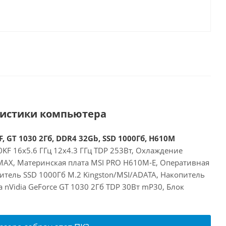
ристики компьютера
, GT 1030 2Гб, DDR4 32Gb, SSD 1000Гб, H610M
00KF 16x5.6 ГГц 12x4.3 ГГц TDP 253Вт, Охлаждение
 MAX, Материнская плата MSI PRO H610M-E, Оперативная
итель SSD 1000Гб M.2 Kingston/MSI/ADATA, Накопитель
а nVidia GeForce GT 1030 2Гб TDP 30Вт mP30, Блок