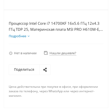
Процессор Intel Core i7 14700KF 16x5.6 ГГц 12x4.3
ГГц TDP 25, Материнская плата MSI PRO H610M-E,
Видеокарта RTX 3050 6Гб, Память DDR4 8Gb,
Подробнее
Диски SSD 500Гб, БП 500Вт
Нет в наличии
Нашли дешевле?
Поделиться
Цена действительна при покупке в офисе, при оформлении
заказа по телефону, через WhatsApp или через интернет-
магазин.