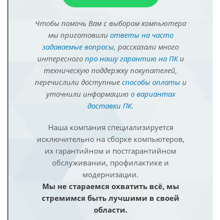
Чтобы помочь Вам с выбором компьютера
мы приготовили
ответы на часто
задаваемые вопросы
, рассказали много
интересного
про нашу гарантию на ПК
и
техническую поддержку покупателей,
перечислили доступные
способы оплаты
и
уточнили информацию
о вариантах
доставки ПК
.
Наша компания специализируется
исключительно на сборке компьютеров,
их гарантийном и постгарантийном
обслуживании, профилактике и
модернизации.
Мы не стараемся охватить всё, мы
стремимся быть лучшими в своей
области.