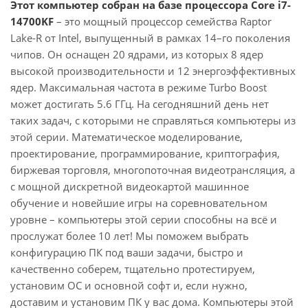
Этот компьютер собран на базе процессора Core i7-
14700KF
– это мощный процессор семейства Raptor
Lake-R от Intel, выпущенный в рамках 14–го поколения
чипов. Он оснащен 20 ядрами, из которых 8 ядер
высокой производительности и 12 энергоэффективных
ядер. Максимальная частота в режиме Turbo Boost
может достигать 5.6 ГГц. На сегодняшний день нет
таких задач, с которыми не справляться компьютеры из
этой серии. Математическое моделирование,
проектирование, программирование, криптография,
биржевая торговля, многопоточная видеотрансляция, а
с мощной дискретной видеокартой машинное
обучение и новейшие игры на соревновательном
уровне – компьютеры этой серии способны на всё и
прослужат более 10 лет! Мы поможем выбрать
конфигурацию ПК под ваши задачи, быстро и
качественно соберем, тщательно протестируем,
установим ОС и основной софт и, если нужно,
доставим и установим ПК у вас дома. Компьютеры этой