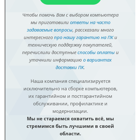
Чтобы помочь Вам с выбором компьютера
мы приготовили
ответы на часто
задаваемые вопросы
, рассказали много
интересного
про нашу гарантию на ПК
и
техническую поддержку покупателей,
перечислили доступные
способы оплаты
и
уточнили информацию
о вариантах
доставки ПК
.
Наша компания специализируется
исключительно на сборке компьютеров,
их гарантийном и постгарантийном
обслуживании, профилактике и
модернизации.
Мы не стараемся охватить всё, мы
стремимся быть лучшими в своей
области.