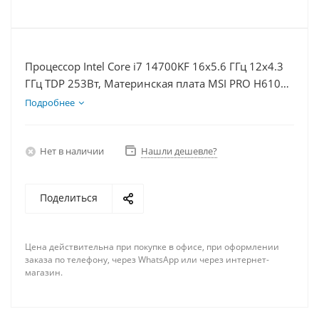
Процессор Intel Core i7 14700KF 16x5.6 ГГц 12x4.3
ГГц TDP 253Вт, Материнская плата MSI PRO H610M-
E, Видеокарта GTX 1650 4Гб, Память DDR4 32Gb,
Подробнее
Диски SSD 500Гб, БП 500Вт
Нет в наличии
Нашли дешевле?
Поделиться
Цена действительна при покупке в офисе, при оформлении
заказа по телефону, через WhatsApp или через интернет-
магазин.