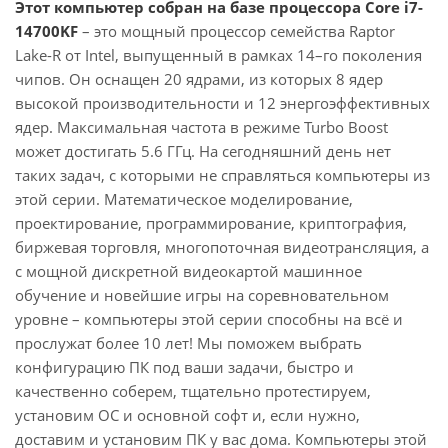
Этот компьютер собран на базе процессора Core i7-
14700KF
– это мощный процессор семейства Raptor
Lake-R от Intel, выпущенный в рамках 14–го поколения
чипов. Он оснащен 20 ядрами, из которых 8 ядер
высокой производительности и 12 энергоэффективных
ядер. Максимальная частота в режиме Turbo Boost
может достигать 5.6 ГГц. На сегодняшний день нет
таких задач, с которыми не справляться компьютеры из
этой серии. Математическое моделирование,
проектирование, программирование, криптография,
биржевая торговля, многопоточная видеотрансляция, а
с мощной дискретной видеокартой машинное
обучение и новейшие игры на соревновательном
уровне – компьютеры этой серии способны на всё и
прослужат более 10 лет! Мы поможем выбрать
конфигурацию ПК под ваши задачи, быстро и
качественно соберем, тщательно протестируем,
установим ОС и основной софт и, если нужно,
доставим и установим ПК у вас дома. Компьютеры этой