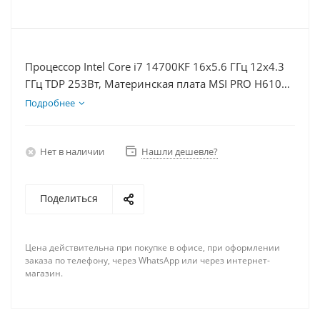
Процессор Intel Core i7 14700KF 16x5.6 ГГц 12x4.3
ГГц TDP 253Вт, Материнская плата MSI PRO H610M-
E, Видеокарта GTX 1650 4Гб, Память DDR4 32Gb,
Подробнее
Диски SSD 500Гб + HDD 2Тб, БП 500Вт
Нет в наличии
Нашли дешевле?
Поделиться
Цена действительна при покупке в офисе, при оформлении
заказа по телефону, через WhatsApp или через интернет-
магазин.