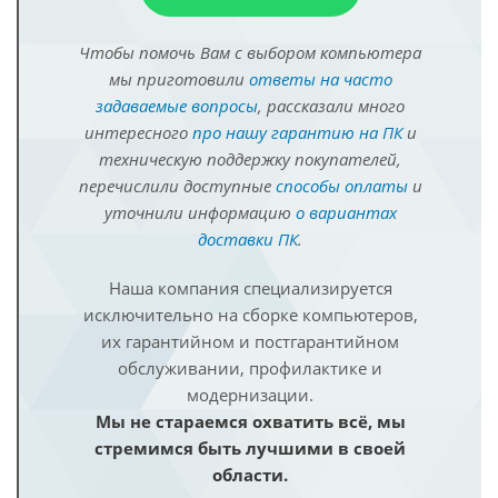
Чтобы помочь Вам с выбором компьютера
мы приготовили
ответы на часто
задаваемые вопросы
, рассказали много
интересного
про нашу гарантию на ПК
и
техническую поддержку покупателей,
перечислили доступные
способы оплаты
и
уточнили информацию
о вариантах
доставки ПК
.
Наша компания специализируется
исключительно на сборке компьютеров,
их гарантийном и постгарантийном
обслуживании, профилактике и
модернизации.
Мы не стараемся охватить всё, мы
стремимся быть лучшими в своей
области.