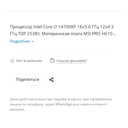
Процессор Intel Core i7 14700KF 16x5.6 ГГц 12x4.3
ГГц TDP 253Вт, Материнская плата MSI PRO H610M-
E, Видеокарта RTX 3050 6Гб, Память DDR4 32Gb,
Подробнее
Диски SSD 500Гб + HDD 2Тб, БП 500Вт
Нет в наличии
Нашли дешевле?
Поделиться
Цена действительна при покупке в офисе, при оформлении
заказа по телефону, через WhatsApp или через интернет-
магазин.