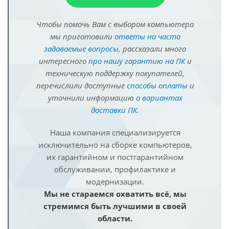
Чтобы помочь Вам с выбором компьютера
мы приготовили
ответы на часто
задаваемые вопросы
, рассказали много
интересного
про нашу гарантию на ПК
и
техническую поддержку покупателей,
перечислили доступные
способы оплаты
и
уточнили информацию
о вариантах
доставки ПК
.
Наша компания специализируется
исключительно на сборке компьютеров,
их гарантийном и постгарантийном
обслуживании, профилактике и
модернизации.
Мы не стараемся охватить всё, мы
стремимся быть лучшими в своей
области.