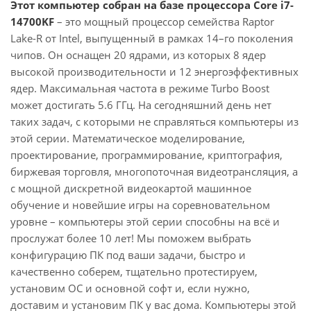
Этот компьютер собран на базе процессора Core i7-
14700KF
– это мощный процессор семейства Raptor
Lake-R от Intel, выпущенный в рамках 14–го поколения
чипов. Он оснащен 20 ядрами, из которых 8 ядер
высокой производительности и 12 энергоэффективных
ядер. Максимальная частота в режиме Turbo Boost
может достигать 5.6 ГГц. На сегодняшний день нет
таких задач, с которыми не справляться компьютеры из
этой серии. Математическое моделирование,
проектирование, программирование, криптография,
биржевая торговля, многопоточная видеотрансляция, а
с мощной дискретной видеокартой машинное
обучение и новейшие игры на соревновательном
уровне – компьютеры этой серии способны на всё и
прослужат более 10 лет! Мы поможем выбрать
конфигурацию ПК под ваши задачи, быстро и
качественно соберем, тщательно протестируем,
установим ОС и основной софт и, если нужно,
доставим и установим ПК у вас дома. Компьютеры этой