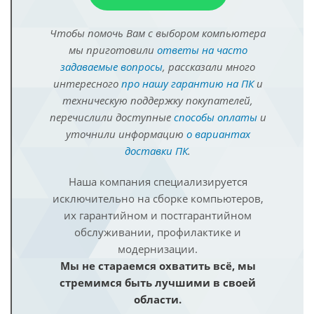
Чтобы помочь Вам с выбором компьютера
мы приготовили
ответы на часто
задаваемые вопросы
, рассказали много
интересного
про нашу гарантию на ПК
и
техническую поддержку покупателей,
перечислили доступные
способы оплаты
и
уточнили информацию
о вариантах
доставки ПК
.
Наша компания специализируется
исключительно на сборке компьютеров,
их гарантийном и постгарантийном
обслуживании, профилактике и
модернизации.
Мы не стараемся охватить всё, мы
стремимся быть лучшими в своей
области.