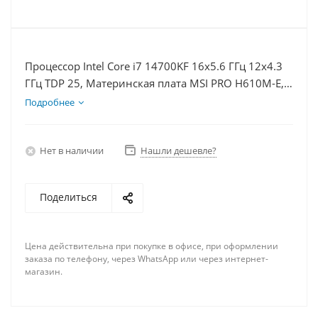
Процессор Intel Core i7 14700KF 16x5.6 ГГц 12x4.3
ГГц TDP 25, Материнская плата MSI PRO H610M-E,
Видеокарта RTX 4060 8Гб, Память DDR4 8Gb,
Подробнее
Диски SSD 500Гб + HDD 1Тб, БП 600Вт
Нет в наличии
Нашли дешевле?
Поделиться
Цена действительна при покупке в офисе, при оформлении
заказа по телефону, через WhatsApp или через интернет-
магазин.