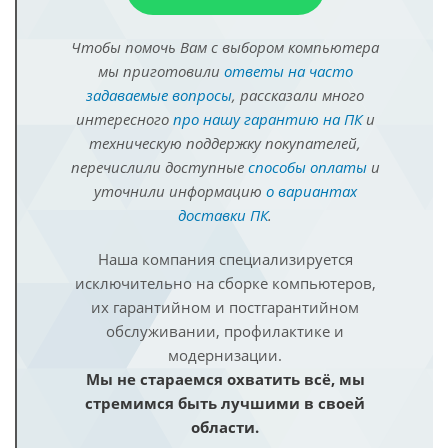
Чтобы помочь Вам с выбором компьютера
мы приготовили
ответы на часто
задаваемые вопросы
, рассказали много
интересного
про нашу гарантию на ПК
и
техническую поддержку покупателей,
перечислили доступные
способы оплаты
и
уточнили информацию
о вариантах
доставки ПК
.
Наша компания специализируется
исключительно на сборке компьютеров,
их гарантийном и постгарантийном
обслуживании, профилактике и
модернизации.
Мы не стараемся охватить всё, мы
стремимся быть лучшими в своей
области.