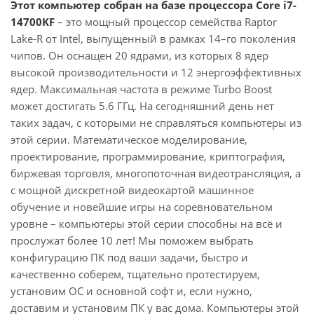
Этот компьютер собран на базе процессора Core i7-
14700KF
– это мощный процессор семейства Raptor
Lake-R от Intel, выпущенный в рамках 14–го поколения
чипов. Он оснащен 20 ядрами, из которых 8 ядер
высокой производительности и 12 энергоэффективных
ядер. Максимальная частота в режиме Turbo Boost
может достигать 5.6 ГГц. На сегодняшний день нет
таких задач, с которыми не справляться компьютеры из
этой серии. Математическое моделирование,
проектирование, программирование, криптография,
биржевая торговля, многопоточная видеотрансляция, а
с мощной дискретной видеокартой машинное
обучение и новейшие игры на соревновательном
уровне – компьютеры этой серии способны на всё и
прослужат более 10 лет! Мы поможем выбрать
конфигурацию ПК под ваши задачи, быстро и
качественно соберем, тщательно протестируем,
установим ОС и основной софт и, если нужно,
доставим и установим ПК у вас дома. Компьютеры этой