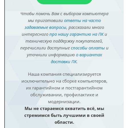
Чтобы помочь Вам с выбором компьютера
мы приготовили
ответы на часто
задаваемые вопросы
, рассказали много
интересного
про нашу гарантию на ПК
и
техническую поддержку покупателей,
перечислили доступные
способы оплаты
и
уточнили информацию
о вариантах
доставки ПК
.
Наша компания специализируется
исключительно на сборке компьютеров,
их гарантийном и постгарантийном
обслуживании, профилактике и
модернизации.
Мы не стараемся охватить всё, мы
стремимся быть лучшими в своей
области.