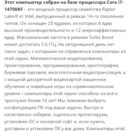
Этот компьютер собран на базе процессора Core i7-
14700KF
– это мощный процессор семейства Raptor
Lake-R от Intel, выпущенный в рамках 14–го поколения
чипов. Он оснащен 20 ядрами, из которых 8 ядер
высокой производительности и 12 энергоэффективных
ядер. Максимальная частота в режиме Turbo Boost
может достигать 5.6 ГГц. На сегодняшний день нет
таких задач, с которыми не справляться компьютеры из
этой серии. Математическое моделирование,
проектирование, программирование, криптография,
биржевая торговля, многопоточная видеотрансляция, а
с мощной дискретной видеокартой машинное
обучение и новейшие игры на соревновательном
уровне – компьютеры этой серии способны на всё и
прослужат более 10 лет! Мы поможем выбрать
конфигурацию ПК под ваши задачи, быстро и
качественно соберем, тщательно протестируем,
установим ОС и основной софт и, если нужно,
доставим и установим ПК у вас дома. Компьютеры этой