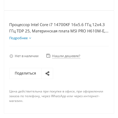
Процессор Intel Core i7 14700KF 16x5.6 ГГц 12x4.3
ГГц TDP 25, Материнская плата MSI PRO H610M-E,
Видеокарта RTX 4060Ti 8Гб, Память DDR4 8Gb,
Подробнее
Диски SSD 500Гб, БП 600Вт
Нет в наличии
Нашли дешевле?
Поделиться
Цена действительна при покупке в офисе, при оформлении
заказа по телефону, через WhatsApp или через интернет-
магазин.