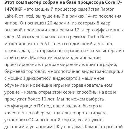
Этот компьютер собран на базе процессора Core i7-
14700KF
– это мощный процессор семейства Raptor
Lake-R от Intel, выпущенный в рамках 14–го поколения
чипов. Он оснащен 20 ядрами, из которых 8 ядер
высокой производительности и 12 энергоэффективных
ядер. Максимальная частота в режиме Turbo Boost
может достигать 5.6 ГГц. На сегодняшний день нет
таких задач, с которыми не справляться компьютеры из
этой серии. Математическое моделирование,
проектирование, программирование, криптография,
биржевая торговля, многопоточная видеотрансляция, а
с мощной дискретной видеокартой машинное
обучение и новейшие игры на соревновательном
уровне – компьютеры этой серии способны на всё и
прослужат более 10 лет! Мы поможем выбрать
конфигурацию ПК под ваши задачи, быстро и
качественно соберем, тщательно протестируем,
установим ОС и основной софт и, если нужно,
доставим и установим ПК у вас дома. Компьютеры этой