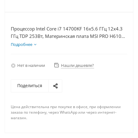
Процессор Intel Core i7 14700KF 16x5.6 ГГц 12x4.3
ГГц TDP 253Вт, Материнская плата MSI PRO H610M-
E, Видеокарта RTX 3050 8Гб, Память DDR4 64Gb,
Подробнее
Диски SSD 500Гб, БП 600Вт
Нет в наличии
Нашли дешевле?
Поделиться
Цена действительна при покупке в офисе, при оформлении
заказа по телефону, через WhatsApp или через интернет-
магазин.