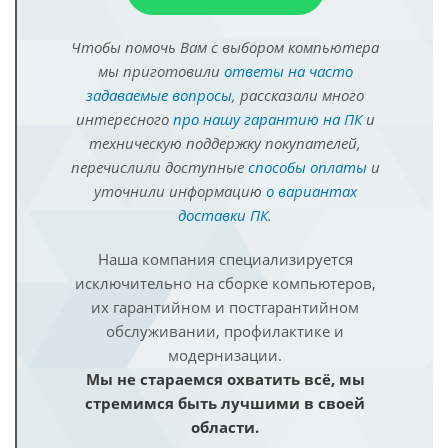
Чтобы помочь Вам с выбором компьютера
мы приготовили
ответы на часто
задаваемые вопросы
, рассказали много
интересного
про нашу гарантию на ПК
и
техническую поддержку покупателей,
перечислили доступные
способы оплаты
и
уточнили информацию
о вариантах
доставки ПК
.
Наша компания специализируется
исключительно на сборке компьютеров,
их гарантийном и постгарантийном
обслуживании, профилактике и
модернизации.
Мы не стараемся охватить всё, мы
стремимся быть лучшими в своей
области.