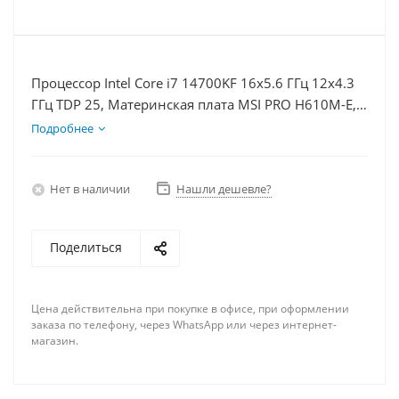
Процессор Intel Core i7 14700KF 16x5.6 ГГц 12x4.3
ГГц TDP 25, Материнская плата MSI PRO H610M-E,
Видеокарта RTX 4060Ti 8Гб, Память DDR4 8Gb,
Подробнее
Диски SSD 1000Гб + HDD 2Тб, БП 600Вт
Нет в наличии
Нашли дешевле?
Поделиться
Цена действительна при покупке в офисе, при оформлении
заказа по телефону, через WhatsApp или через интернет-
магазин.