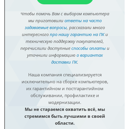
Чтобы помочь Вам с выбором компьютера
мы приготовили
ответы на часто
задаваемые вопросы
, рассказали много
интересного
про нашу гарантию на ПК
и
техническую поддержку покупателей,
перечислили доступные
способы оплаты
и
уточнили информацию
о вариантах
доставки ПК
.
Наша компания специализируется
исключительно на сборке компьютеров,
их гарантийном и постгарантийном
обслуживании, профилактике и
модернизации.
Мы не стараемся охватить всё, мы
стремимся быть лучшими в своей
области.