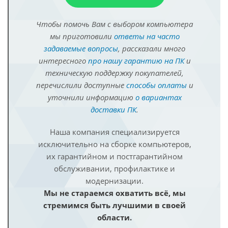
Чтобы помочь Вам с выбором компьютера
мы приготовили
ответы на часто
задаваемые вопросы
, рассказали много
интересного
про нашу гарантию на ПК
и
техническую поддержку покупателей,
перечислили доступные
способы оплаты
и
уточнили информацию
о вариантах
доставки ПК
.
Наша компания специализируется
исключительно на сборке компьютеров,
их гарантийном и постгарантийном
обслуживании, профилактике и
модернизации.
Мы не стараемся охватить всё, мы
стремимся быть лучшими в своей
области.