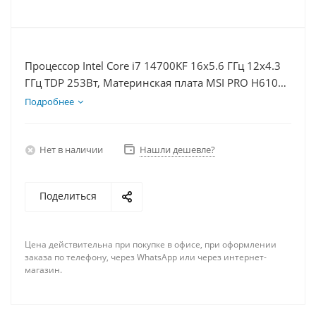
Процессор Intel Core i7 14700KF 16x5.6 ГГц 12x4.3
ГГц TDP 253Вт, Материнская плата MSI PRO H610M-
E, Видеокарта RTX 4060Ti 8Гб, Память DDR4 16Gb,
Подробнее
Диски SSD 1000Гб + HDD 1Тб, БП 600Вт
Нет в наличии
Нашли дешевле?
Поделиться
Цена действительна при покупке в офисе, при оформлении
заказа по телефону, через WhatsApp или через интернет-
магазин.