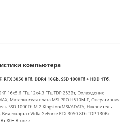
ристики компьютера
, RTX 3050 8Гб, DDR4 16Gb, SSD 1000Гб + HDD 1Тб,
00KF 16x5.6 ГГц 12x4.3 ГГц TDP 253Вт, Охлаждение
 MAX, Материнская плата MSI PRO H610M-E, Оперативная
ель SSD 1000Гб M.2 Kingston/MSI/ADATA, Накопитель
Видеокарта nVidia GeForce RTX 3050 8Гб TDP 130Вт
Вт 80+ Bronze