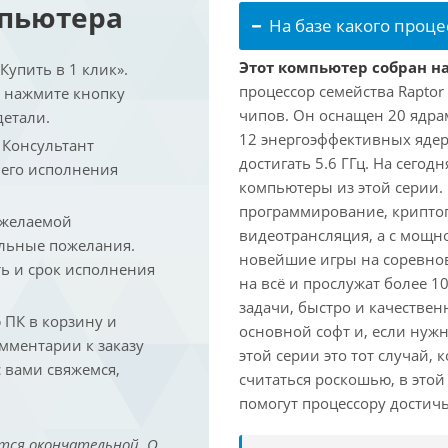
мпьютера
На базе какого проце
Этот компьютер собран на
упить в 1 клик».
процессор семейства Raptor
и нажмите кнопку
чипов. Он оснащен 20 ядра
детали.
12 энергоэффективных ядер
. Консультант
достигать 5.6 ГГц. На сегод
 его исполнения
компьютеры из этой серии.
программирование, криптог
 желаемой
видеотрансляция, а с мощ
льные пожелания.
новейшие игры на соревно
ть и срок исполнения
на всё и прослужат более 
задачи, быстро и качествен
ПК в корзину и
основной софт и, если нужн
омментарии к заказу
этой серии это тот случай,
 вами свяжемся,
считаться роскошью, в это
помогут процессору достич
тся окончательной. О