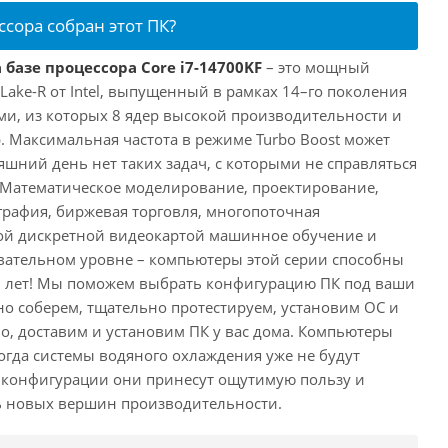
ссора собран этот ПК?
 базе процессора Core i7-14700KF
– это мощный
 Lake-R от Intel, выпущенный в рамках 14–го поколения
ми, из которых 8 ядер высокой производительности и
. Максимальная частота в режиме Turbo Boost может
няшний день нет таких задач, с которыми не справляться
 Математическое моделирование, проектирование,
рафия, биржевая торговля, многопоточная
ной дискретной видеокартой машинное обучение и
вательном уровне – компьютеры этой серии способны
10 лет! Мы поможем выбрать конфигурацию ПК под ваши
но соберем, тщательно протестируем, установим ОС и
о, доставим и установим ПК у вас дома. Компьютеры
 когда системы водяного охлаждения уже не будут
й конфигурации они принесут ощутимую пользу и
ь новых вершин производительности.