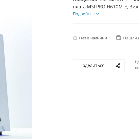
плата MSI PRO H610M-E, Вид
SSD 1000Гб + HDD 1Тб, БП 6
Подробнее
Нет в наличии
Нашли 
Ц
Поделиться
по