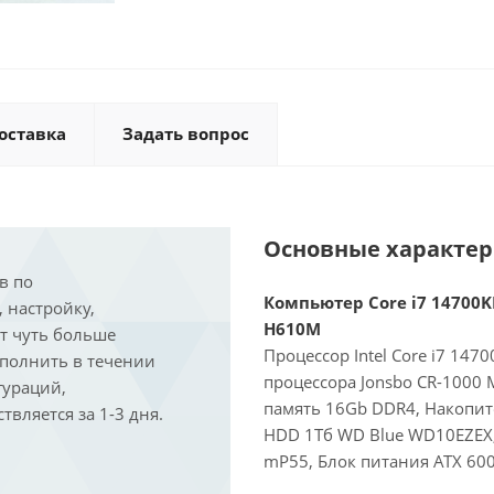
оставка
Задать вопрос
Основные характе
в по
Компьютер Core i7 14700KF
, настройку,
H610M
ит чуть больше
Процессор Intel Core i7 147
ыполнить в течении
процессора Jonsbo CR-1000
гураций,
память 16Gb DDR4, Накопит
вляется за 1-3 дня.
HDD 1Тб WD Blue WD10EZEX, 
mP55, Блок питания ATX 600