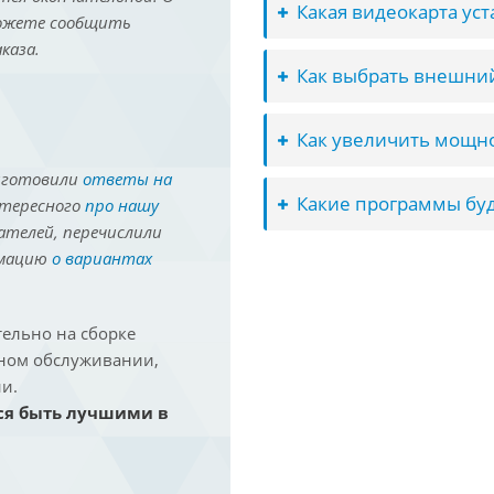
Какая видеокарта ус
можете сообщить
каза.
Как выбрать внешний
Как увеличить мощно
иготовили
ответы на
Какие программы буд
нтересного
про нашу
ателей, перечислили
рмацию
о вариантах
ельно на сборке
йном обслуживании,
и.
ся быть лучшими в