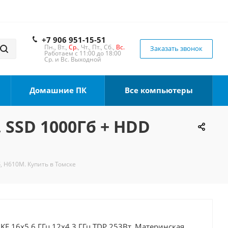
+7 906 951-15-51
Пн., Вт.,
Ср.
, Чт., Пт., Сб.,
Вс.
Заказать звонок
Работаем с 11:00 до 18:00
Ср. и Вс. Выходной
Домашние ПК
Все компьютеры
, SSD 1000Гб + HDD
, H610M. Купить в Томске
0KF 16x5.6 ГГц 12x4.3 ГГц TDP 253Вт, Материнская