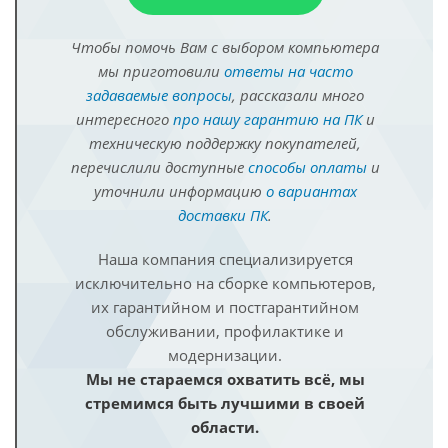
Чтобы помочь Вам с выбором компьютера
мы приготовили
ответы на часто
задаваемые вопросы
, рассказали много
интересного
про нашу гарантию на ПК
и
техническую поддержку покупателей,
перечислили доступные
способы оплаты
и
уточнили информацию
о вариантах
доставки ПК
.
Наша компания специализируется
исключительно на сборке компьютеров,
их гарантийном и постгарантийном
обслуживании, профилактике и
модернизации.
Мы не стараемся охватить всё, мы
стремимся быть лучшими в своей
области.