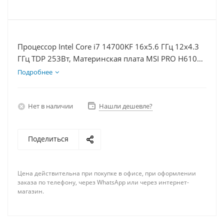
Процессор Intel Core i7 14700KF 16x5.6 ГГц 12x4.3
ГГц TDP 253Вт, Материнская плата MSI PRO H610M-
E, Видеокарта RTX 4070TiS 16Гб, Память
Подробнее
DDR4 32Gb, Диски SSD 1000Гб, БП 750Вт
Нет в наличии
Нашли дешевле?
Поделиться
Цена действительна при покупке в офисе, при оформлении
заказа по телефону, через WhatsApp или через интернет-
магазин.