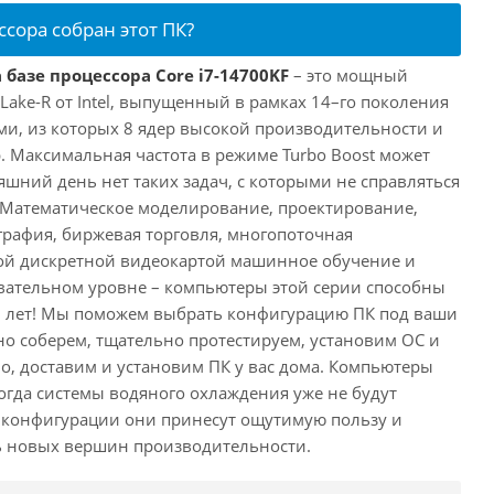
ссора собран этот ПК?
 базе процессора Core i7-14700KF
– это мощный
 Lake-R от Intel, выпущенный в рамках 14–го поколения
ми, из которых 8 ядер высокой производительности и
. Максимальная частота в режиме Turbo Boost может
няшний день нет таких задач, с которыми не справляться
 Математическое моделирование, проектирование,
рафия, биржевая торговля, многопоточная
ной дискретной видеокартой машинное обучение и
вательном уровне – компьютеры этой серии способны
10 лет! Мы поможем выбрать конфигурацию ПК под ваши
но соберем, тщательно протестируем, установим ОС и
о, доставим и установим ПК у вас дома. Компьютеры
 когда системы водяного охлаждения уже не будут
й конфигурации они принесут ощутимую пользу и
ь новых вершин производительности.