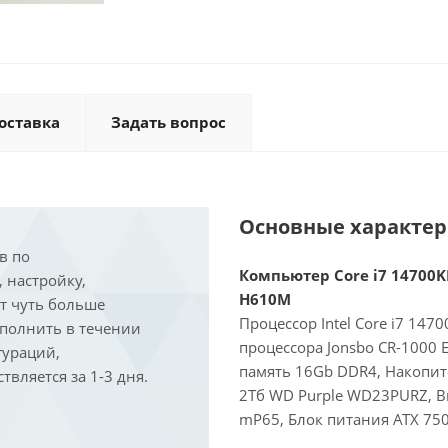
оставка
Задать вопрос
Основные характе
в по
Компьютер Core i7 14700KF
, настройку,
H610M
ит чуть больше
Процессор Intel Core i7 147
ыполнить в течении
процессора Jonsbo CR-1000
гураций,
память 16Gb DDR4, Накопит
вляется за 1-3 дня.
2Тб WD Purple WD23PURZ, Ви
mP65, Блок питания ATX 750