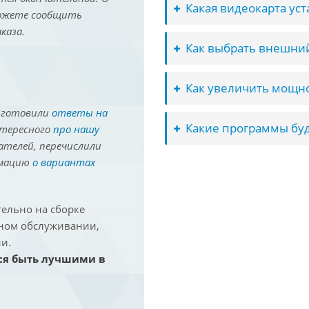
Какая видеокарта ус
можете сообщить
каза.
Как выбрать внешний
Как увеличить мощно
иготовили
ответы на
Какие программы буд
нтересного
про нашу
ателей, перечислили
рмацию
о вариантах
ельно на сборке
йном обслуживании,
и.
ся быть лучшими в