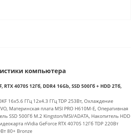
ристики компьютера
, RTX 4070S 12Гб, DDR4 16Gb, SSD 500Гб + HDD 2Тб,
00KF 16x5.6 ГГц 12x4.3 ГГц TDP 253Вт, Охлаждение
 EVO, Материнская плата MSI PRO H610M-E, Оперативная
ель SSD 500Гб M.2 Kingston/MSI/ADATA, Накопитель HDD
деокарта nVidia GeForce RTX 4070S 12Гб TDP 220Вт
Вт 80+ Bronze