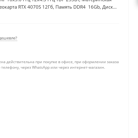
еокарта RTX 4070S 12Гб, Память DDR4 16Gb, Диски
0Вт
дешевле?
ена действительна при покупке в офисе, при оформлении заказа
 телефону, через WhatsApp или через интернет-магазин.