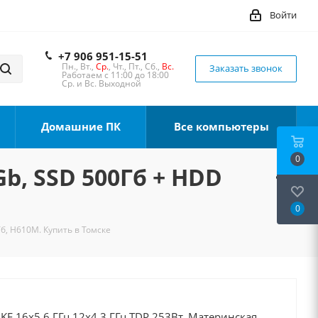
Войти
+7 906 951-15-51
Пн., Вт.,
Ср.
, Чт., Пт., Сб.,
Вс.
Заказать звонок
Работаем с 11:00 до 18:00
Ср. и Вс. Выходной
Домашние ПК
Все компьютеры
0
Gb, SSD 500Гб + HDD
0
Тб, H610M. Купить в Томске
0KF 16x5.6 ГГц 12x4.3 ГГц TDP 253Вт, Материнская