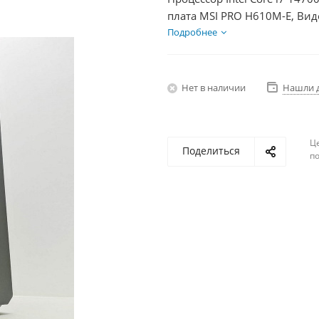
плата MSI PRO H610M-E, Вид
SSD 500Гб + HDD 2Тб, БП 75
Подробнее
Нет в наличии
Нашли 
Ц
Поделиться
по