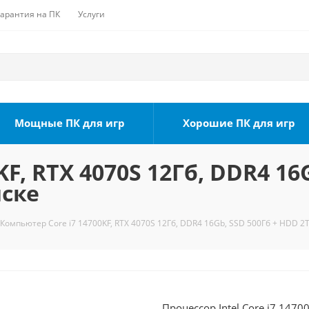
Гарантия на ПК
Услуги
Мощные ПК для игр
Хорошие ПК для игр
F, RTX 4070S 12Гб, DDR4 16
мске
Компьютер Core i7 14700KF, RTX 4070S 12Гб, DDR4 16Gb, SSD 500Гб + HDD 2
Процессор Intel Core i7 1470