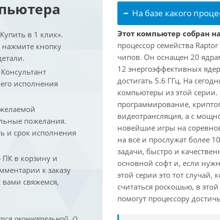
мпьютера
На базе какого проце
Этот компьютер собран на
упить в 1 клик».
процессор семейства Raptor
и нажмите кнопку
чипов. Он оснащен 20 ядра
детали.
12 энергоэффективных ядер
. Консультант
достигать 5.6 ГГц. На сегод
 его исполнения
компьютеры из этой серии.
программирование, криптог
 желаемой
видеотрансляция, а с мощ
льные пожелания.
новейшие игры на соревно
ть и срок исполнения
на всё и прослужат более 
задачи, быстро и качествен
ПК в корзину и
основной софт и, если нужн
омментарии к заказу
этой серии это тот случай,
 вами свяжемся,
считаться роскошью, в это
помогут процессору достич
тся окончательной. О